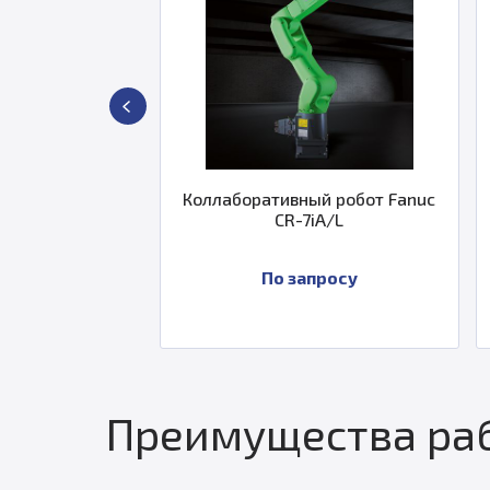
ративный робот Fanuc
Фиксированный робот Quattr
CR-7iA/L
Omron 17213-26011
По запросу
По запросу
Преимущества раб