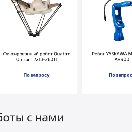
o
Робот YASKAWA MOTOMAN
Робот 
AR900
По запросу
По
оты с нами