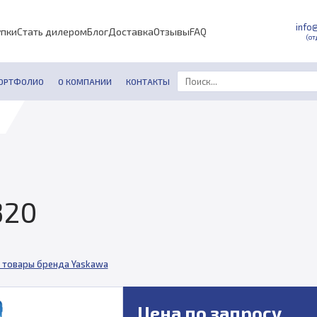
info
упки
Стать дилером
Блог
Доставка
Отзывы
FAQ
(от
ОРТФОЛИО
О КОМПАНИИ
КОНТАКТЫ
320
 товары бренда Yaskawa
Цена по запросу