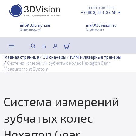
ПН-ПТ 9:00-18:00
+7 (800) 333-07-58
info@3dvision.su
mail@3dvision.su
(отдел продаж)
(отдел услуг)
/
/
Главная страница
3D сканеры
КИМ и лазерные трекеры
/
Система измерений зубчатых колес Hexagon Gear
Measurement System
Система измерений
зубчатых колес
Hexagon Gear