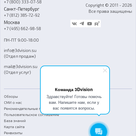
+7 (800) 333-07-58
Контакты
Copyright © 2011 - 2026
Санкт-Петербург
Все права защищены
Гос. закупки
+7 (812) 385-72-92
Стать дилером
Москва
Блог
+7 (495) 662-98-58
Доставка
ПН-ПТ 9:00-18:00
Отзывы
info@3dvision.su
FAQ
(Отдел продаж)
mail@3dvision.su
(Отдел услуг)
Команда 3Dvision
Здравствуйте! Готовы помочь
Обзоры
вам. Напишите нам, если у
СМИ о нас
вас появятся вопросы.
Рекомендательные письма
Пользовательское соглашение
База знаний
Карта сайта
Реквизиты