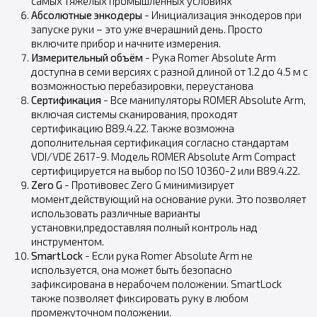
самых тяжелых промышленных условиях
Абсолютные энкодеры
- Инициализация энкодеров при
запуске руки – это уже вчерашний день. Просто
включите прибор и начните измерения.
Измерительный объём
- Рука Romer Absolute Arm
доступна в семи версиях с разной длиной от 1.2 до 4.5 м с
возможностью перебазировки, переустанова
Сертификация
- Все манипуляторы ROMER Absolute Arm,
включая системы сканирования, проходят
сертификацию B89.4.22. Также возможна
дополнительная сертификация согласно стандартам
VDI/VDE 2617-9. Модель ROMER Absolute Arm Compact
сертифицируется на выбор по ISO 10360-2 или B89.4.22.
Zero G
- Противовес Zero G минимизирует
момент,действующий на основание руки. Это позволяет
использовать различные варианты
установки,предоставляя полный контроль над
инструментом.
SmartLock
- Если рука Romer Absolute Arm не
используется, она может быть безопасно
зафиксирована в нерабочем положении. SmartLock
также позволяет фиксировать руку в любом
промежуточном положении.