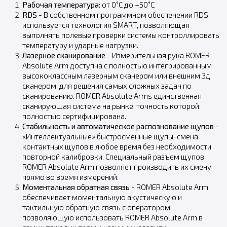
Рабочая температура:
от 0˚С до +50˚C
RDS
- В собственном программном обеспечении RDS
используется технология SMART, позволяющая
выполнять полевые проверки системы контроллировать
температуру и ударные нагрузки.
Лазерное сканирование
- Измерительная рука ROMER
Absolute Arm доступна с полностью интегрированным
высококлассным лазерным сканером или внешним 3д
сканером, для решения самых сложных задач по
сканированию. ROMER Absolute Arms единственная
сканирующая система на рынке, точность которой
полностью сертифицирована.
Стабильность и автоматическое распознование щупов
-
«Интеллектуальные» быстросменные щупы-смена
контактных щупов в любое время без необходимости
повторной калибровки. Специальный разъем щупов
ROMER Absolute Arm позволяет производить их смену
прямо во время измерений.
Моментальная обратная связь
- ROMER Absolute Arm
обеспечивает моментальную акустическую и
тактильную обратную связь с оператором,
позволяющую использовать ROMER Absolute Arm в