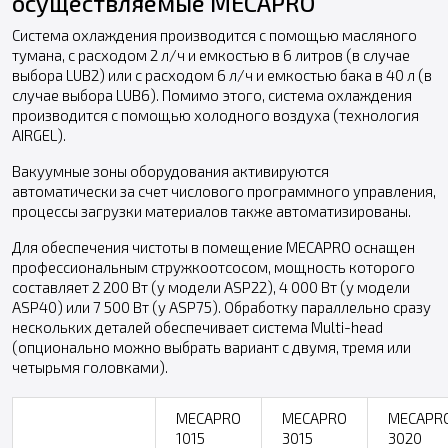
осуществляемые MECAPRO
Система охлаждения производится с помощью масляного
тумана, с расходом 2 л/ч и емкостью в 6 литров (в случае
выбора LUB2) или с расходом 6 л/ч и емкостью бака в 40 л (в
случае выбора LUB6). Помимо этого, система охлаждения
производится с помощью холодного воздуха (технология
AIRGEL).
Вакуумные зоны оборудования активируются
автоматически за счет числового программного управления,
процессы загрузки материалов также автоматизированы.
Для обеспечения чистоты в помещение MECAPRO оснащен
профессиональным стружкоотсосом, мощность которого
составляет 2 200 Вт (у модели ASP22), 4 000 Вт (у модели
ASP40) или 7 500 Вт (у ASP75). Обработку параллельно сразу
нескольких деталей обеспечивает система Multi-head
(опционально можно выбрать вариант с двумя, тремя или
четырьмя головками).
MECAPRO
MECAPRO
MECAPR
1015
3015
3020