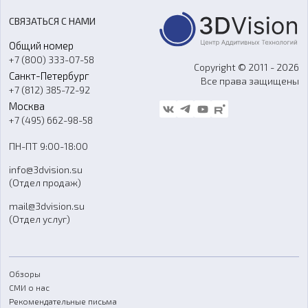
Акции
Реверс-инжиниринг
Оборудование и материалы для вакуумного литья
СВЯЗАТЬСЯ С НАМИ
Портфолио
Литье пластмасс
Аксессуары и прочее оборудование
Общий номер
О компании
Ремонт и услуги
Программное обеспечение
+7 (800) 333-07-58
Контакты
Copyright © 2011 - 2026
Санкт-Петербург
Все права защищены
Гос. закупки
+7 (812) 385-72-92
Стать дилером
Москва
Блог
+7 (495) 662-98-58
Доставка
ПН-ПТ 9:00-18:00
Отзывы
info@3dvision.su
FAQ
(Отдел продаж)
mail@3dvision.su
(Отдел услуг)
Обзоры
СМИ о нас
Рекомендательные письма