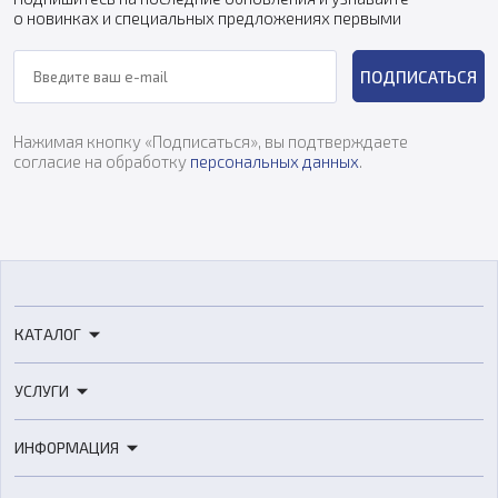
о новинках и специальных предложениях первыми
ПОДПИСАТЬСЯ
Нажимая кнопку «Подписаться», вы подтверждаете
согласие на обработку
персональных данных
.
КАТАЛОГ
3D-принтеры
УСЛУГИ
3D-сканеры
3D-печать
Роботы
ИНФОРМАЦИЯ
3D-моделирование
Расходные материалы
Цены
3D-сканирование
Станки с ЧПУ