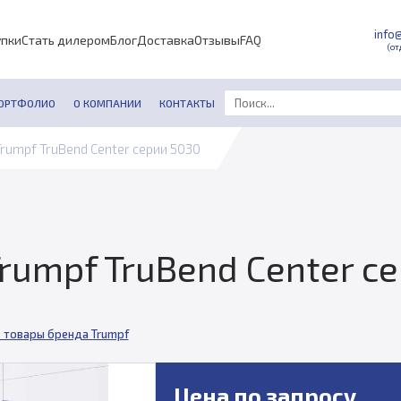
info
упки
Стать дилером
Блог
Доставка
Отзывы
FAQ
(от
ОРТФОЛИО
О КОМПАНИИ
КОНТАКТЫ
rumpf TruBend Center серии 5030
rumpf TruBend Center с
 товары бренда Trumpf
Цена по запросу