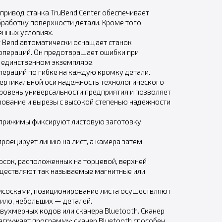
ривод станка TruBend Center обеспечивает
аботку поверхности детали. Кроме того,
енных условиях.
 Bend автоматически оснащает станок
операций. Он предотвращает ошибки при
 единственном экземпляре.
пераций по гибке на каждую кромку детали.
вертикальной оси надежность технологического
уровень универсальности предприятия и позволяет
зование и вырезы с высокой степенью надежности
 прижимы фиксируют листовую заготовку,
проецирует линию на лист, а камера затем
сок, расположенных на торцевой, верхней
уществляют так называемые магнитные или
рисосками, позиционирование листа осуществляют
ило, небольших — деталей.
ухмерных кодов или сканера Bluetooth. Сканер
загружает программу; сканер Bluetooth способен