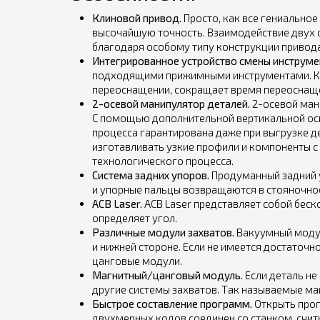
Клиновой привод.
Просто, как все гениально
высочайшую точность. Взаимодействие двух 
благодаря особому типу конструкции привода
Интегрированное устройство смены инструме
подходящими прижимными инструментами. Кро
переоснащении, сокращает время переоснащен
2-осевой манипулятор деталей.
2-осевой ман
С помощью дополнительной вертикальной оси
процесса гарантирована даже при выгрузке д
изготавливать узкие профили и компоненты 
технологического процесса.
Система задних упоров.
Продуманный задний у
и упорные пальцы возвращаются в стояночно
ACB Laser.
ACB Laser представляет собой беск
определяет угол.
Различные модули захватов.
Вакуумный модул
и нижней стороне. Если не имеется достаточ
цанговые модули.
Магнитный/цанговый модуль.
Если деталь не
другие системы захватов. Так называемые ма
Быстрое составление программ.
Открыть прог
двухмерных кодов соединен со станком, считы