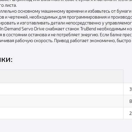
о листа.
лельно основному машинному времени и избавьтесь от бумаги 
в и чертежей, необходимых для программирования и производс
овать и изготавливать детали непосредственно у управляемого
n Demand Servo Drive снабжает станок TruBend необходимым кол
я в состоянии останова и не потребляет энергию. Если балке п
личивая рабочую скорость. Привод работает экономично, быстро 
ки:
3
8
2