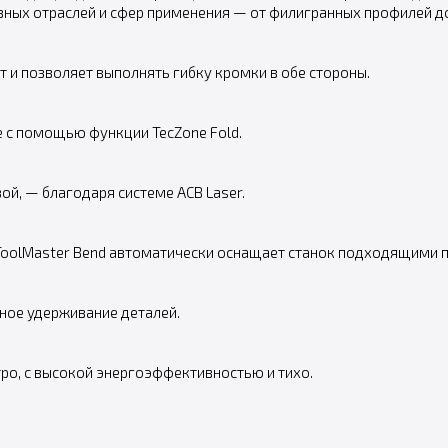
зных отраслей и сфер применения — от филигранных профилей д
 и позволяет выполнять гибку кромки в обе стороны.
с помощью функции TecZone Fold.
ой, — благодаря системе ACB Laser.
ToolMaster Bend автоматически оснащает станок подходящими
ное удерживание деталей.
ро, с высокой энергоэффективностью и тихо.