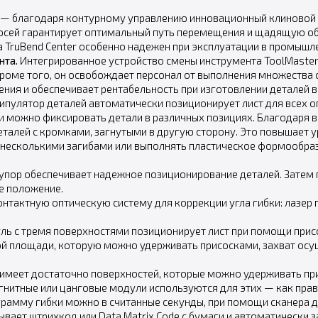
е — благодаря контурному управлению инновационный клиновой п
осей гарантирует оптимальный путь перемещения и щадящую обр
 TruBend Center особенно надежен при эксплуатации в промышл
нта.
Интегрированное устройство смены инструмента ToolMaster
ме того, он освобождает персонал от выполнения множества 
ия и обеспечивает рентабельность при изготовлении деталей в
ипулятор деталей автоматически позиционирует лист для всех о
 можно фиксировать детали в различных позициях. Благодаря 
еталей с кромками, загнутыми в другую сторону. Это повышает 
с несколькими загибами или выполнять пластическое формообра
пор обеспечивает надежное позиционирование деталей. Затем
е положение.
онтактную оптическую систему для коррекции угла гибки: лазер 
ь с тремя поверхностями позиционирует лист при помощи присо
ной площади, которую можно удерживать присосками, захват ос
 имеет достаточно поверхностей, которые можно удерживать п
гнитные или цанговые модули используются для этих — как прав
рамму гибки можно в считанные секунды, при помощи сканера дв
вает штрихкод или Data Matrix Code с бумаги и автоматически 