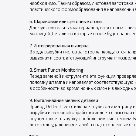
необходимо. Таким образом, листовая заготовка 
пластического формообразования в направлении в
6. Шариковые или щеточные столы
Для чувствительных материалов, на которых с ни
матрицей. Детали, на которые позже будет нанес
7. Интегрированная выверка
В ходе вырубки листов заготовке передаются нап
выверка» и соответствующий инструмент позволяю
8. Smart Punch Monitoring
Перед заменой инструмента эта функция проверяе
поломку штампа и направляет соответствующую и
в особенности во время ночных смен и в выходные
9. Выталкивание мелких деталей
Привод Delta Drive отключает пуансон и матрицу
вырубки и лазерной обработки является высокая 
осуществляет вырубку с небольшим смещением. Бл
лоток для удаления деталей в подготовленные ящ