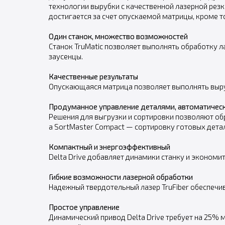
технологии вырубки с качественной лазерной рез
достигается за счет опускаемой матрицы, кроме то
Один станок, множество возможностей
Станок TruMatic позволяет выполнять обработку л
заусенцы.
Качественные результаты
Опускающаяся матрица позволяет выполнять выру
Продуманное управление деталями, автоматическа
Решения для выгрузки и сортировки позволяют обр
а SortMaster Compact — сортировку готовых дета
Компактный и энергоэффективный
Delta Drive добавляет динамики станку и эконом
Гибкие возможности лазерной обработки
Надежный твердотельный лазер TruFiber обеспечи
Простое управление
Динамический привод Delta Drive требует на 25% 