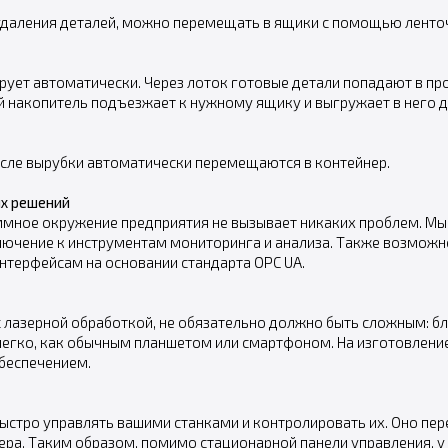
удаления деталей, можно перемещать в ящики с помощью ленто
ирует автоматически. Через лоток готовые детали попадают в п
 накопитель подъезжает к нужному ящику и выгружает в него д
сле вырубки автоматически перемещаются в контейнер.
ых решений
ммное окружение предприятия не вызывает никаких проблем. М
ключение к инструментам мониторинга и анализа. Также возмо
нтерфейсам на основании стандарта OPC UA.
с лазерной обработкой, не обязательно должно быть сложным: 
 легко, как обычным планшетом или смартфоном. На изготовлени
беспечением.
быстро управлять вашими станками и контролировать их. Оно пе
ра. Таким образом, помимо стационарной панели управления, у