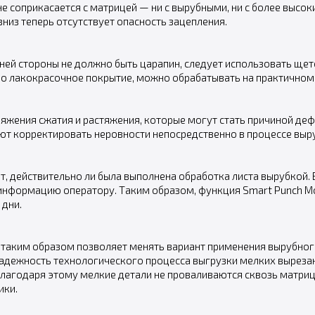
не соприкасается с матрицей — ни с вырубными, ни с более вы
низ теперь отсутствует опасность зацепления.
жней стороны не должно быть царапин, следует использовать ще
ено лакокрасочное покрытие, можно обрабатывать на практичном
ряжения сжатия и растяжения, которые могут стать причиной де
т корректировать неровности непосредственно в процессе выр
т, действительно ли была выполнена обработка листа вырубкой.
нформацию оператору. Таким образом, функция Smart Punch Mon
 дни.
 и таким образом позволяет менять вариант применения вырубно
надежность технологического процесса выгрузки мелких выреза
агодаря этому мелкие детали не проваливаются сквозь матрицу 
ики.