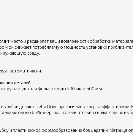
номит место и расширяет ваши возможности обработки материала
ером он снижает потребляемую мощность установки приблизител
 окружающую среду.
рует автоматически.
аления деталей
 выгружать детали форматом до 400 мм x 600 мм.
д вырубки делают Delta Drive чрезвычайно энергоэффективным. 
анками около 65% энергии. Это значительно снижает ваши выб
ку и пластическое формообразование без царапин. Матрица опу