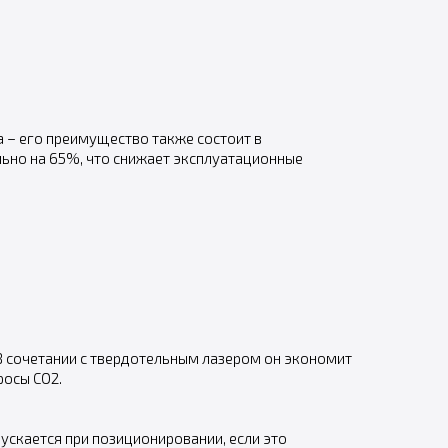
 – его преимущество также состоит в
ьно на 65%, что снижает эксплуатационные
В сочетании с твердотельным лазером он экономит
росы CO2.
скается при позиционировании, если это