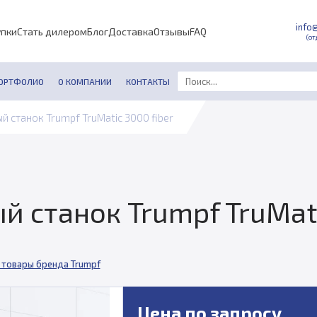
info
упки
Стать дилером
Блог
Доставка
Отзывы
FAQ
(от
ОРТФОЛИО
О КОМПАНИИ
КОНТАКТЫ
 станок Trumpf TruMatic 3000 fiber
 станок Trumpf TruMati
 товары бренда Trumpf
Цена по запросу