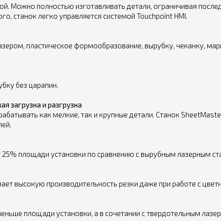
кой. Можно полностью изготавливать детали, ограничивая посл
го, станок легко управляется системой Touchpoint HMI.
азером, пластическое формообразование, вырубку, чеканку, марк
бку без царапин.
я загрузка и разгрузка
абатывать как мелкие, так и крупные детали. Станок SheetMaste
лей.
ит 25% площади установки по сравнению с вырубным лазерным ст
вает высокую производительность резки даже при работе с цве
меньше площади установки, а в сочетании с твердотельным лазе