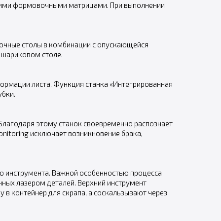
сокими формовочными матрицами. При выполнении
точные столы в комбинации с опускающейся
 шариковом столе.
формации листа. Функция станка «Интегрированная
убки.
 Благодаря этому станок своевременно распознает
itoring исключает возникновение брака,
го инструмента. Важной особенностью процесса
нных лазером деталей. Верхний инструмент
в контейнер для скрапа, а соскальзывают через