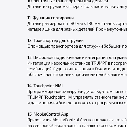
10. Ленточные транспортеры для деталей
Детали, выгружаемые через большие крышки для 
11. Функция сортировки
Детали размером до 180 мм x 180 мм станок сорт
четыре ящика для разных деталей. Промежуточный
12. Транспортер для стружки
С помощью транспортера для стружки бобышки по
13. Цифровое подключение и интеграция для умн
Интеграция нескольких станков TRUMPF в програ
комбинаций, будь то интеграция в Oseon или под
обеспечения сторонних производителей к нашим и
14. Touchpoint HMI
Программирование вырубки деталей, в том числе 
TRUMPF Touchpoint HMI управлять станком так же
и даже новички быстро освоятся с программным о
15. MobileControl App
Приложение MobileControl App позволяет легко и 
на сенсорный экран вашего планшетного компьюте