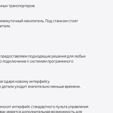
чных транспортеров.
ромежуточный накопитель. Под станком стоят
етали.
ы предоставляем подходящие решения для любых
жно подключение к системам программного
благодаря новому интерфейсу
е детали уходит значительно меньше времени,
реносит интерфейс стандартного пульта управления
 вас имеется дополнительная возможность для