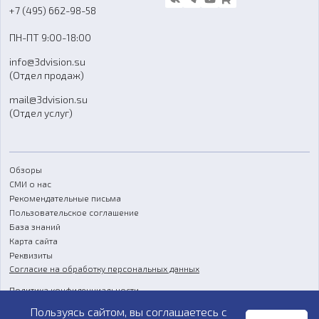
Блог
+7 (495) 662-98-58
Доставка
ПН-ПТ 9:00-18:00
Отзывы
info@3dvision.su
FAQ
(Отдел продаж)
mail@3dvision.su
(Отдел услуг)
Обзоры
СМИ о нас
Рекомендательные письма
Пользовательское соглашение
База знаний
Карта сайта
Реквизиты
Согласие на обработку персональных данных
Политика конфиденциальности
Пользуясь сайтом, вы соглашаетесь с
Публичная оферта