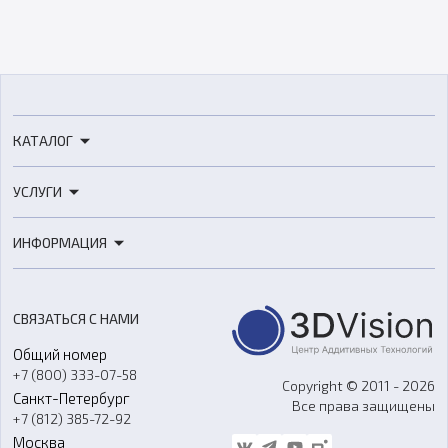
КАТАЛОГ
3D-принтеры
УСЛУГИ
3D-сканеры
3D-печать
Роботы
ИНФОРМАЦИЯ
3D-моделирование
Расходные материалы
Цены
3D-сканирование
Станки с ЧПУ
Акции
Реверс-инжиниринг
Оборудование и материалы для вакуумного литья
СВЯЗАТЬСЯ С НАМИ
Портфолио
Литье пластмасс
Аксессуары и прочее оборудование
Общий номер
О компании
Ремонт и услуги
Программное обеспечение
+7 (800) 333-07-58
Контакты
Copyright © 2011 - 2026
Санкт-Петербург
Все права защищены
Гос. закупки
+7 (812) 385-72-92
Стать дилером
Москва