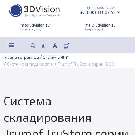
ПН-ПТ 9:00-18:00
+7 (800) 333-07-58
info@3dvision.su
mail@3dvision.su
(отдел продаж)
(отдел услуг)
/
Главная страница
Станки с ЧПУ
/
Система складирования Trumpf TruStore серии 1000
Система
складирования
Trumpf TruStore серии