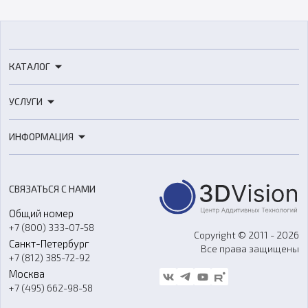
КАТАЛОГ
3D-принтеры
УСЛУГИ
3D-сканеры
3D-печать
Роботы
ИНФОРМАЦИЯ
3D-моделирование
Расходные материалы
Цены
3D-сканирование
Станки с ЧПУ
Акции
Реверс-инжиниринг
Оборудование и материалы для вакуумного литья
СВЯЗАТЬСЯ С НАМИ
Портфолио
Литье пластмасс
Аксессуары и прочее оборудование
Общий номер
О компании
Ремонт и услуги
Программное обеспечение
+7 (800) 333-07-58
Контакты
Copyright © 2011 - 2026
Санкт-Петербург
Все права защищены
Гос. закупки
+7 (812) 385-72-92
Стать дилером
Москва
Блог
+7 (495) 662-98-58
Доставка