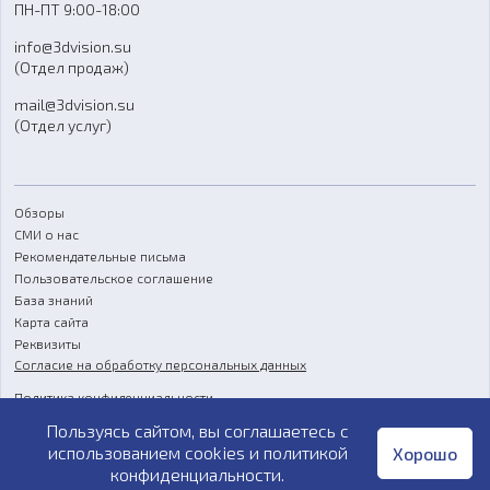
ПН-ПТ 9:00-18:00
Отзывы
info@3dvision.su
FAQ
(Отдел продаж)
mail@3dvision.su
(Отдел услуг)
Обзоры
СМИ о нас
Рекомендательные письма
Пользовательское соглашение
База знаний
Карта сайта
Реквизиты
Согласие на обработку персональных данных
Политика конфиденциальности
Пользуясь сайтом, вы соглашаетесь с
Публичная оферта
использованием cookies и
политикой
Хорошо
конфиденциальности
.