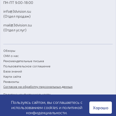
ПН-ПТ 9:00-18:00
Отзывы
info@3dvision.su
FAQ
(Отдел продаж)
mail@3dvision.su
(Отдел услуг)
Обзоры
СМИ о нас
Рекомендательные письма
Пользовательское соглашение
База знаний
Карта сайта
Реквизиты
Согласие на обработку персональных данных
Политика конфиденциальности
Пользуясь сайтом, вы соглашаетесь с
Публичная оферта
использованием cookies и
политикой
Хорошо
конфиденциальности
.