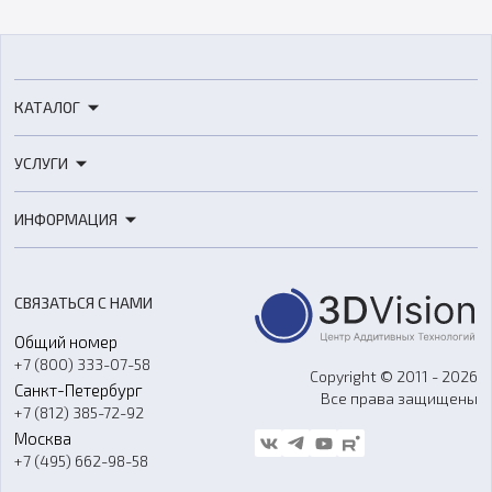
КАТАЛОГ
3D-принтеры
УСЛУГИ
3D-сканеры
3D-печать
Роботы
ИНФОРМАЦИЯ
3D-моделирование
Расходные материалы
Цены
3D-сканирование
Станки с ЧПУ
Акции
Реверс-инжиниринг
Оборудование и материалы для вакуумного литья
СВЯЗАТЬСЯ С НАМИ
Портфолио
Литье пластмасс
Аксессуары и прочее оборудование
Общий номер
О компании
Ремонт и услуги
Программное обеспечение
+7 (800) 333-07-58
Контакты
Copyright © 2011 - 2026
Санкт-Петербург
Все права защищены
Гос. закупки
+7 (812) 385-72-92
Стать дилером
Москва
Блог
+7 (495) 662-98-58
Доставка