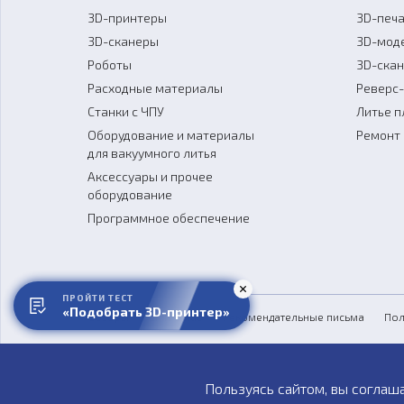
3D-принтеры
3D-печа
3D-сканеры
3D-мод
Роботы
3D-ска
Расходные материалы
Реверс
Станки с ЧПУ
Литье п
Оборудование и материалы
Ремонт 
для вакуумного литья
Аксессуары и прочее
оборудование
Программное обеспечение
ПРОЙТИ ТЕСТ
«Подобрать 3D-принтер»
Обзоры
СМИ о нас
Рекомендательные письма
Пол
Пользуясь сайтом, вы соглаш