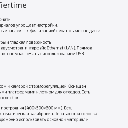
iertime
ечати.
ериалов упрощает настройки.
ные запахи — с фильтрацией печатать можно даже
уры и гладкая поверхность.
редусмотрен интерфейс Ethernet (LAN). Прямое
 автономная печать с использованием USB
сом и камерой с терморегуляцией. Оснащен
ыми платформами и лотком для отходов. Есть
осле сбоя.
ю построения (400×500×600 мм). Есть
автоматическая калибровка. Печатающая головка
овременно использовать основной материал и