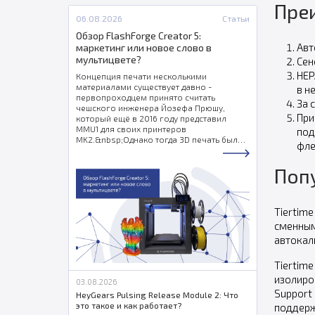
Пре
06.08.2026
Статьи
Обзор FlashForge Creator 5:
Авт
маркетинг или новое слово в
мультицвете?
Сен
HEP
Концепция печати несколькими
материалами существует давно -
в н
первопроходцем принято считать
За 
чешского инженера Йозефа Прюшу,
При
который ещё в 2016 году представил
MMU1 для своих принтеров
под
MK2.&nbsp;Однако тогда 3D печать была
фле
уделом энтузиастов, которым в принципе
было всё равно в каких цветах печатать -
Поп
можно и покрасить. Идея жила, но в
массы не шла.
Tiertim
сменным
автокал
Tiertim
изолиро
03.08.2026
Support
HeyGears Pulsing Release Module 2: Что
это такое и как работает?
поддерж