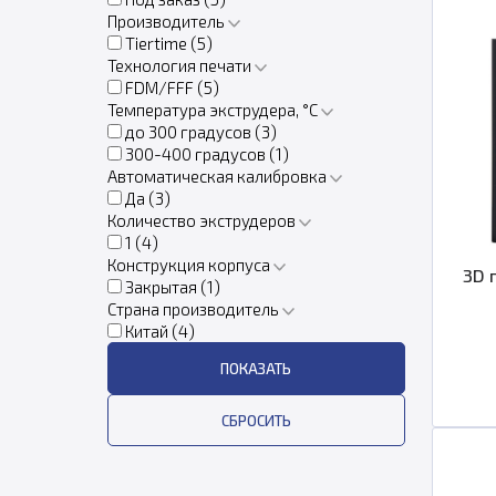
Производитель
Tiertime (
5
)
Технология печати
FDM/FFF (
5
)
Температура экструдера, °C
до 300 градусов (
3
)
300-400 градусов (
1
)
Автоматическая калибровка
Да (
3
)
Количество экструдеров
1 (
4
)
Конструкция корпуса
3D 
Закрытая (
1
)
Страна производитель
Китай (
4
)