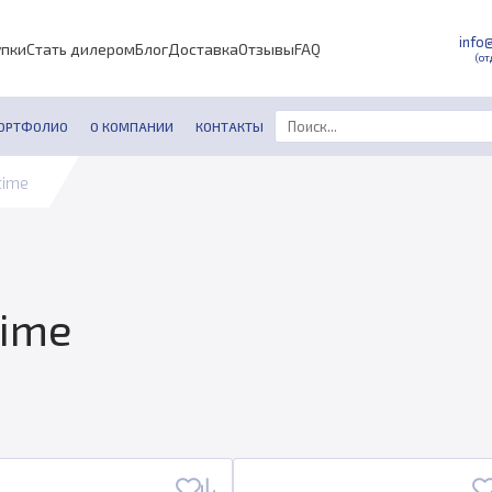
info
упки
Стать дилером
Блог
Доставка
Отзывы
FAQ
(от
ОРТФОЛИО
О КОМПАНИИ
КОНТАКТЫ
time
time