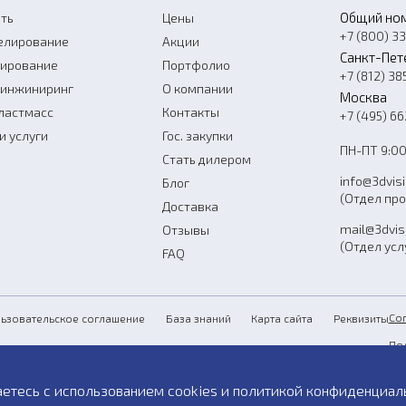
Общий но
ть
Цены
+7 (800) 3
елирование
Акции
Санкт-Пет
нирование
Портфолио
+7 (812) 38
-инжиниринг
О компании
Москва
ластмасс
Контакты
+7 (495) 6
и услуги
Гос. закупки
ПН-ПТ 9:00
Стать дилером
info@3dvis
Блог
(Отдел пр
Доставка
mail@3dvis
Отзывы
(Отдел усл
FAQ
Со
ьзовательское соглашение
База знаний
Карта сайта
Реквизиты
По
Пу
аетесь с использованием cookies и
политикой конфиденциал