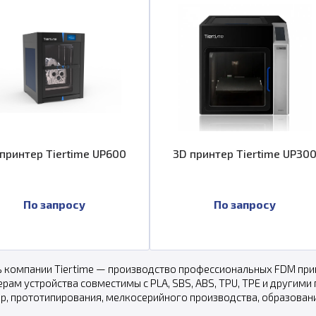
принтер Tiertime UP600
3D принтер Tiertime UP30
По запросу
По запросу
 компании Tiertime — производство профессиональных FDM пр
ерам устройства совместимы с PLA, SBS, ABS, TPU, TPE и другими
р, прототипирования, мелкосерийного производства, образован