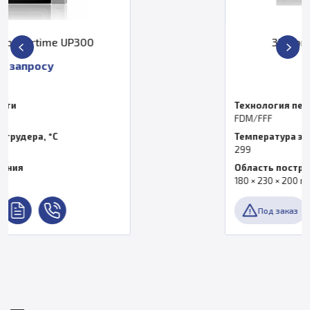
3D принтер Tiertime X5
По запросу
Технология печати
FDM/FFF
Температура экструдера, °C
299
Область построения
180 × 230 × 200 мм
Под заказ