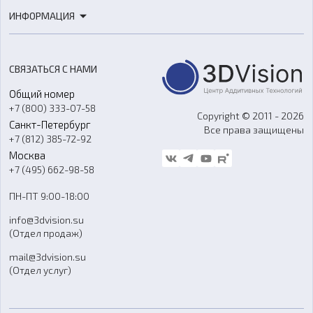
3D-печать
Роботы
ИНФОРМАЦИЯ
3D-моделирование
Расходные материалы
Цены
3D-сканирование
Станки с ЧПУ
Акции
Реверс-инжиниринг
Оборудование и материалы для вакуумного литья
СВЯЗАТЬСЯ С НАМИ
Портфолио
Литье пластмасс
Аксессуары и прочее оборудование
Общий номер
О компании
Ремонт и услуги
Программное обеспечение
+7 (800) 333-07-58
Контакты
Copyright © 2011 - 2026
Санкт-Петербург
Все права защищены
Гос. закупки
+7 (812) 385-72-92
Стать дилером
Москва
Блог
+7 (495) 662-98-58
Доставка
ПН-ПТ 9:00-18:00
Отзывы
info@3dvision.su
FAQ
(Отдел продаж)
mail@3dvision.su
(Отдел услуг)