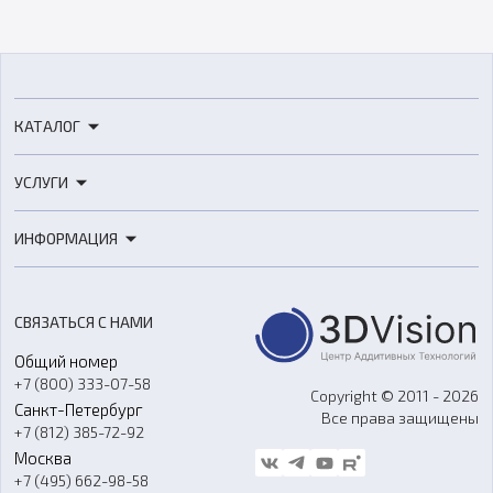
КАТАЛОГ
3D-принтеры
УСЛУГИ
3D-сканеры
3D-печать
Роботы
ИНФОРМАЦИЯ
3D-моделирование
Расходные материалы
Цены
3D-сканирование
Станки с ЧПУ
Акции
Реверс-инжиниринг
Оборудование и материалы для вакуумного литья
СВЯЗАТЬСЯ С НАМИ
Портфолио
Литье пластмасс
Аксессуары и прочее оборудование
Общий номер
О компании
Ремонт и услуги
Программное обеспечение
+7 (800) 333-07-58
Контакты
Copyright © 2011 - 2026
Санкт-Петербург
Все права защищены
Гос. закупки
+7 (812) 385-72-92
Стать дилером
Москва
Блог
+7 (495) 662-98-58