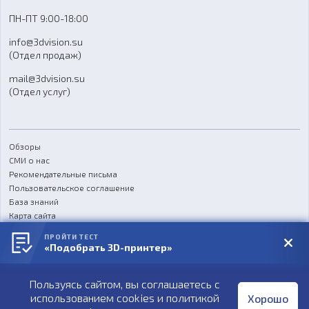
Доставка
ПН-ПТ 9:00-18:00
Отзывы
info@3dvision.su
FAQ
(Отдел продаж)
mail@3dvision.su
(Отдел услуг)
Обзоры
СМИ о нас
Рекомендательные письма
Пользовательское соглашение
База знаний
Карта сайта
Реквизиты
ПРОЙТИ ТЕСТ
Согласие на обработку персональных данных
«Подобрать 3D-принтер»
Политика конфиденциальности
Пользуясь сайтом, вы соглашаетесь с
Публичная оферта
использованием cookies и
политикой
Хорошо