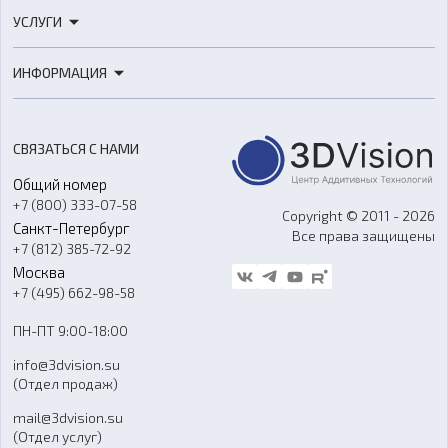
3D-принтеры
УСЛУГИ
3D-сканеры
3D-печать
Роботы
ИНФОРМАЦИЯ
3D-моделирование
Расходные материалы
Цены
3D-сканирование
Станки с ЧПУ
Акции
Реверс-инжиниринг
Оборудование и материалы для вакуумного литья
СВЯЗАТЬСЯ С НАМИ
Портфолио
Литье пластмасс
Аксессуары и прочее оборудование
Общий номер
О компании
Ремонт и услуги
Программное обеспечение
+7 (800) 333-07-58
Контакты
Copyright © 2011 - 2026
Санкт-Петербург
Все права защищены
Гос. закупки
+7 (812) 385-72-92
Стать дилером
Москва
Блог
+7 (495) 662-98-58
Доставка
ПН-ПТ 9:00-18:00
Отзывы
info@3dvision.su
FAQ
(Отдел продаж)
mail@3dvision.su
(Отдел услуг)