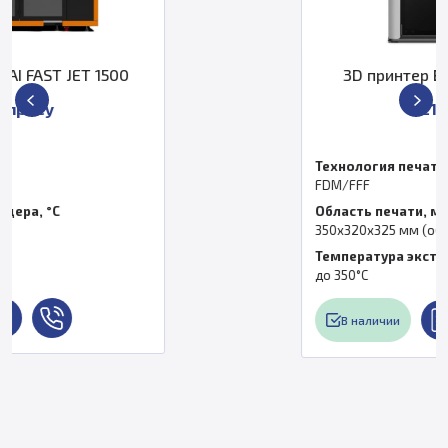
0
3D принтер Bambu Lab H2D EU
219 990 ₽
Технология печати
FDM/FFF
Область печати, мм
350x320x325 мм (общая)
Температура экструдера, °C
до 350°C
В наличии