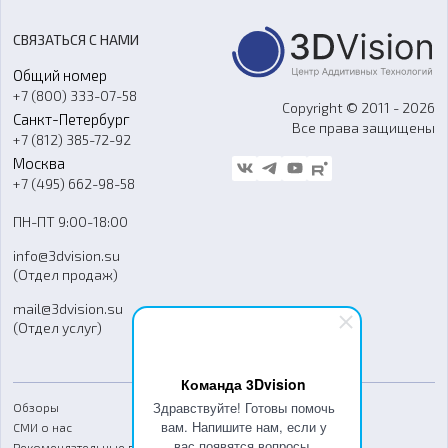
3D-сканирование
Станки с ЧПУ
Акции
Реверс-инжиниринг
Оборудование и материалы для вакуумного литья
СВЯЗАТЬСЯ С НАМИ
Портфолио
Литье пластмасс
Аксессуары и прочее оборудование
Общий номер
О компании
Ремонт и услуги
Программное обеспечение
+7 (800) 333-07-58
Контакты
Copyright © 2011 - 2026
Санкт-Петербург
Все права защищены
Гос. закупки
+7 (812) 385-72-92
Стать дилером
Москва
Блог
+7 (495) 662-98-58
Доставка
ПН-ПТ 9:00-18:00
Отзывы
info@3dvision.su
FAQ
(Отдел продаж)
mail@3dvision.su
(Отдел услуг)
Команда 3Dvision
Здравствуйте! Готовы помочь
Обзоры
вам. Напишите нам, если у
СМИ о нас
вас появятся вопросы.
Рекомендательные письма