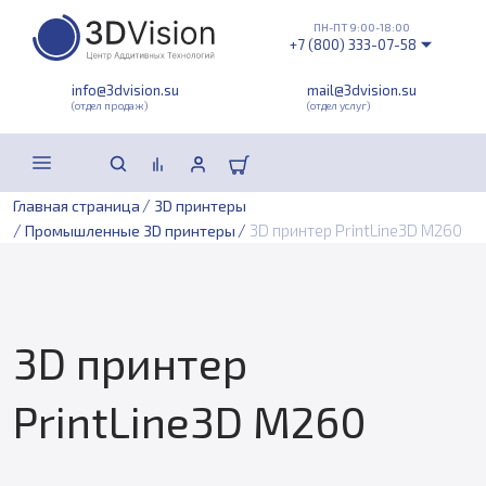
ПН-ПТ 9:00-18:00
+7 (800) 333-07-58
info@3dvision.su
mail@3dvision.su
(отдел продаж)
(отдел услуг)
/
Главная страница
3D принтеры
/
/
3D принтер PrintLine3D M260
Промышленные 3D принтеры
3D принтер
PrintLine3D M260