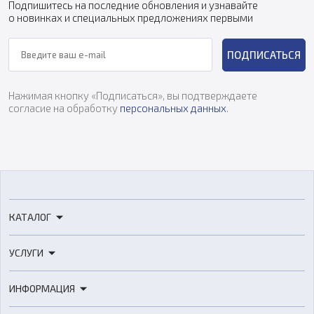
Подпишитесь на последние обновления и узнавайте
о новинках и специальных предложениях первыми
ПОДПИСАТЬСЯ
Нажимая кнопку «Подписаться», вы подтверждаете
согласие на обработку
персональных данных
.
КАТАЛОГ
3D-принтеры
УСЛУГИ
3D-сканеры
3D-печать
Роботы
ИНФОРМАЦИЯ
3D-моделирование
Расходные материалы
Цены