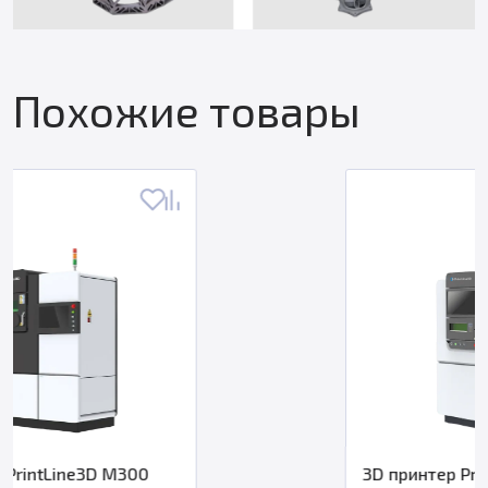
Похожие товары
3D принтер PrintLine3D M150T Denta