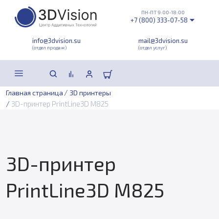
ПН-ПТ 9:00-18:00
+7 (800) 333-07-58
info@3dvision.su
mail@3dvision.su
(отдел продаж)
(отдел услуг)
/
Главная страница
3D принтеры
/
3D-принтер PrintLine3D M825
3D-принтер
PrintLine3D M825