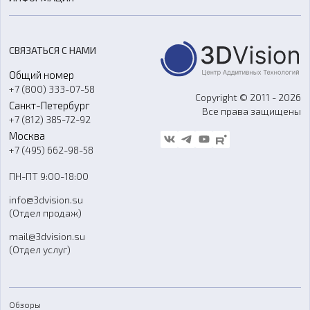
3D-моделирование
Расходные материалы
Цены
3D-сканирование
Станки с ЧПУ
Акции
Реверс-инжиниринг
Оборудование и материалы для вакуумного литья
СВЯЗАТЬСЯ С НАМИ
Портфолио
Литье пластмасс
Аксессуары и прочее оборудование
Общий номер
О компании
Ремонт и услуги
Программное обеспечение
+7 (800) 333-07-58
Контакты
Copyright © 2011 - 2026
Санкт-Петербург
Все права защищены
Гос. закупки
+7 (812) 385-72-92
Стать дилером
Москва
Блог
+7 (495) 662-98-58
Доставка
ПН-ПТ 9:00-18:00
Отзывы
info@3dvision.su
FAQ
(Отдел продаж)
mail@3dvision.su
(Отдел услуг)
Обзоры