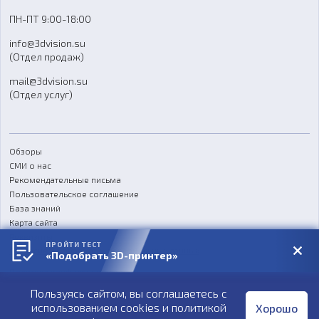
Доставка
ПН-ПТ 9:00-18:00
Отзывы
info@3dvision.su
FAQ
(Отдел продаж)
mail@3dvision.su
(Отдел услуг)
Обзоры
СМИ о нас
Рекомендательные письма
Пользовательское соглашение
База знаний
Карта сайта
Реквизиты
ПРОЙТИ ТЕСТ
Согласие на обработку персональных данных
«Подобрать 3D-принтер»
Политика конфиденциальности
Пользуясь сайтом, вы соглашаетесь с
Публичная оферта
использованием cookies и
политикой
Хорошо