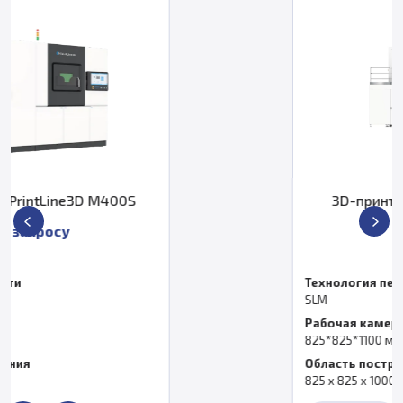
3D-принтер PrintLine3D M825
По запросу
Технология печати
SLM
Рабочая камера
825*825*1100 мм
Область построения
825 x 825 x 1000 мм