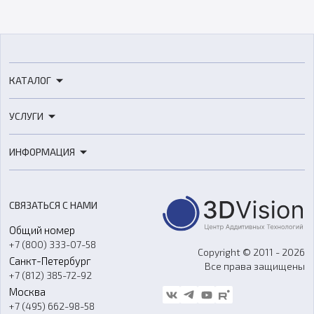
КАТАЛОГ
3D-принтеры
УСЛУГИ
3D-сканеры
3D-печать
Роботы
ИНФОРМАЦИЯ
3D-моделирование
Расходные материалы
Цены
3D-сканирование
Станки с ЧПУ
Акции
Реверс-инжиниринг
Оборудование и материалы для вакуумного литья
СВЯЗАТЬСЯ С НАМИ
Портфолио
Литье пластмасс
Аксессуары и прочее оборудование
Общий номер
О компании
Ремонт и услуги
Программное обеспечение
+7 (800) 333-07-58
Контакты
Copyright © 2011 - 2026
Санкт-Петербург
Все права защищены
Гос. закупки
+7 (812) 385-72-92
Стать дилером
Москва
Блог
+7 (495) 662-98-58