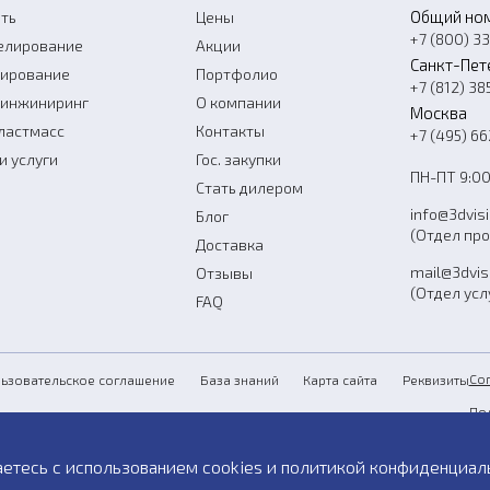
Общий но
ть
Цены
+7 (800) 3
елирование
Акции
Санкт-Пет
нирование
Портфолио
+7 (812) 38
-инжиниринг
О компании
Москва
ластмасс
Контакты
+7 (495) 6
и услуги
Гос. закупки
ПН-ПТ 9:00
Стать дилером
info@3dvis
Блог
(Отдел пр
Доставка
mail@3dvis
Отзывы
(Отдел усл
FAQ
Со
ьзовательское соглашение
База знаний
Карта сайта
Реквизиты
По
Пу
аетесь с использованием cookies и
политикой конфиденциал