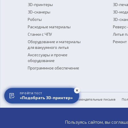
3D-принтеры
3D-печа
3D-сканеры
3D-мод
Роботы
3D-ска
Расходные материалы
Реверс
Станки с ЧПУ
Литье п
Оборудование и материалы
Ремонт 
для вакуумного литья
Аксессуары и прочее
оборудование
Программное обеспечение
ПРОЙТИ ТЕСТ
«Подобрать 3D-принтер»
Обзоры
СМИ о нас
Рекомендательные письма
Пол
Пользуясь сайтом, вы соглаш