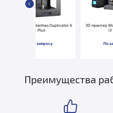
anhao Duplicator 6
3D принтер Wanhao Duplicator
Plus
i3 v2.0
 запросу
По запросу
Преимущества раб