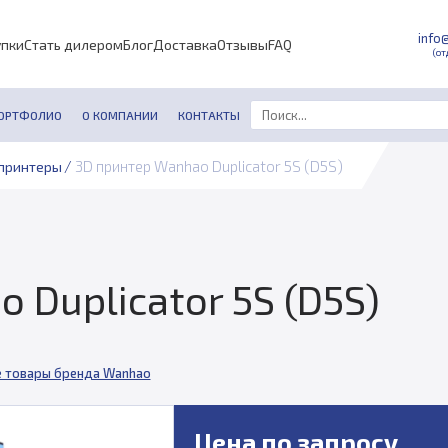
info
упки
Стать дилером
Блог
Доставка
Отзывы
FAQ
(от
ОРТФОЛИО
О КОМПАНИИ
КОНТАКТЫ
/
3D принтер Wanhao Duplicator 5S (D5S)
принтеры
 Duplicator 5S (D5S)
е товары бренда Wanhao
Цена по запросу