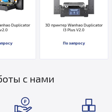
3D принтер Wanhao Duplicator
3D принтер Wan
I3 Plus V2.0
D9/400 
По запросу
По за
оты с нами