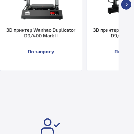
hao Duplicator
3D принтер Wanhao Duplicator
Mark II
D9/300 Mark II
просу
По запросу