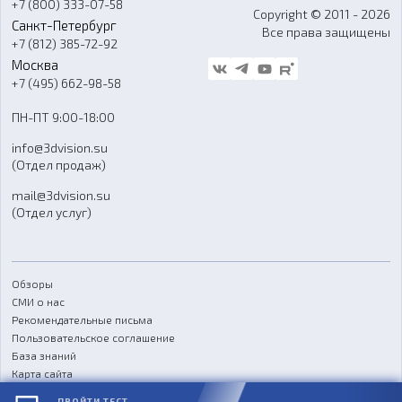
+7 (800) 333-07-58
Контакты
Copyright © 2011 - 2026
Санкт-Петербург
Все права защищены
Гос. закупки
+7 (812) 385-72-92
Стать дилером
Москва
Блог
+7 (495) 662-98-58
Доставка
ПН-ПТ 9:00-18:00
Отзывы
info@3dvision.su
FAQ
(Отдел продаж)
mail@3dvision.su
(Отдел услуг)
Обзоры
СМИ о нас
Рекомендательные письма
Пользовательское соглашение
База знаний
Карта сайта
Реквизиты
ПРОЙТИ ТЕСТ