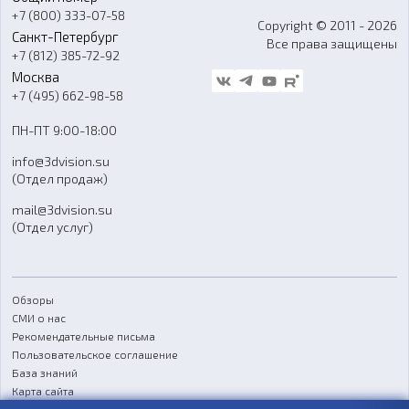
Программное обеспечение
+7 (800) 333-07-58
Контакты
Copyright © 2011 - 2026
Санкт-Петербург
Все права защищены
Гос. закупки
+7 (812) 385-72-92
Стать дилером
Москва
Блог
+7 (495) 662-98-58
Доставка
ПН-ПТ 9:00-18:00
Отзывы
info@3dvision.su
FAQ
(Отдел продаж)
mail@3dvision.su
(Отдел услуг)
Обзоры
СМИ о нас
Рекомендательные письма
Пользовательское соглашение
База знаний
Карта сайта
Реквизиты