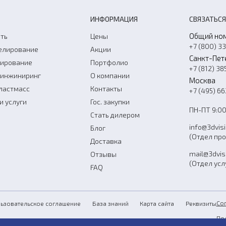
ИНФОРМАЦИЯ
СВЯЗАТЬСЯ
Общий но
ть
Цены
+7 (800) 3
елирование
Акции
Санкт-Пет
нирование
Портфолио
+7 (812) 38
-инжиниринг
О компании
Москва
ластмасс
Контакты
+7 (495) 6
и услуги
Гос. закупки
ПН-ПТ 9:00
Стать дилером
info@3dvis
Блог
(Отдел пр
Доставка
mail@3dvis
Отзывы
(Отдел усл
FAQ
Со
ьзовательское соглашение
База знаний
Карта сайта
Реквизиты
По