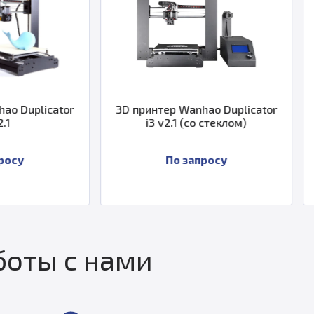
3D принтер Wanhao Duplicator
3D принтер Wanh
i3 v2.1 (со стеклом)
i3 v2.1 (со 
пластиково
По запросу
По за
оты с нами