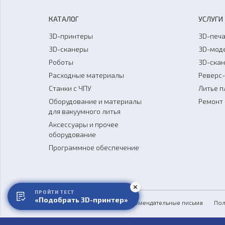
КАТАЛОГ
УСЛУГИ
3D-принтеры
3D-печа
3D-сканеры
3D-мод
Роботы
3D-ска
Расходные материалы
Реверс
Станки с ЧПУ
Литье п
Оборудование и материалы
Ремонт 
для вакуумного литья
Аксессуары и прочее
оборудование
Программное обеспечение
ПРОЙТИ ТЕСТ
«Подобрать 3D-принтер»
Обзоры
СМИ о нас
Рекомендательные письма
Пол