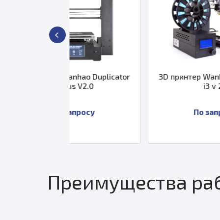
Wanhao Duplicator
3D принтер Wanhao Duplicator
Plus V2.0
i3 v 2.1
 запросу
По запросу
Преимущества раб