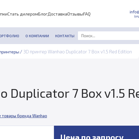
info
упки
Стать дилером
Блог
Доставка
Отзывы
FAQ
(от
ОРТФОЛИО
О КОМПАНИИ
КОНТАКТЫ
/
3D принтер Wanhao Duplicator 7 Box v1.5 Red Edition
принтеры
Duplicator 7 Box v1.5 Re
е товары бренда Wanhao
Цена по запросу