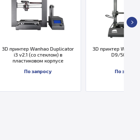
ao Duplicator
3D принтер Wanhao Duplicator
стеклом) в
D9/500 Mark II
м корпусе
просу
По запросу