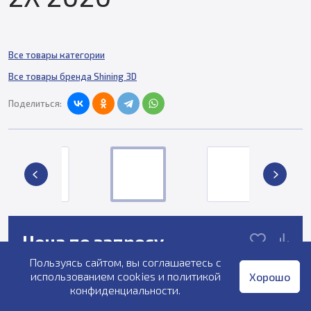
Все товары категории
Все товары бренда Shining 3D
Поделиться:
Цена по запросу
Пользуясь сайтом, вы соглашаетесь с
использованием cookies и
политикой
Хорошо
Снят с производства
конфиденциальности
.