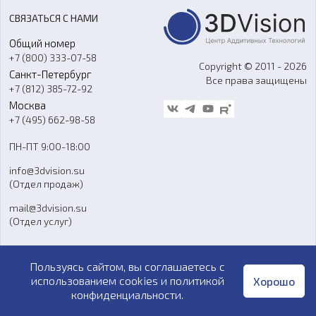
Акции
Реверс-инжиниринг
Оборудование и материалы для вакуумного литья
СВЯЗАТЬСЯ С НАМИ
Портфолио
Литье пластмасс
Аксессуары и прочее оборудование
Общий номер
О компании
Ремонт и услуги
Программное обеспечение
+7 (800) 333-07-58
Контакты
Copyright © 2011 - 2026
Санкт-Петербург
Все права защищены
Гос. закупки
+7 (812) 385-72-92
Стать дилером
Москва
Блог
+7 (495) 662-98-58
Доставка
ПН-ПТ 9:00-18:00
Отзывы
info@3dvision.su
FAQ
(Отдел продаж)
mail@3dvision.su
(Отдел услуг)
Пользуясь сайтом, вы соглашаетесь с
Обзоры
использованием cookies и
политикой
Хорошо
СМИ о нас
конфиденциальности
.
Рекомендательные письма