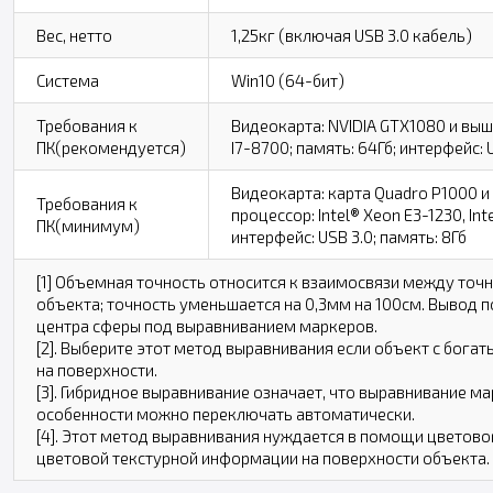
Вес, нетто
1,25кг (включая USB 3.0 кабель)
Система
Win10 (64-бит)
Требования к
Видеокарта: NVIDIA GTX1080 и выше
ПК(рекомендуется)
I7-8700; память: 64Гб; интерфейс: 
Видеокарта: карта Quadro P1000 и
Требования к
процессор: Intel® Xeon E3-1230, Int
ПК(минимум)
интерфейс: USB 3.0; память: 8Гб
[1] Объемная точность относится к взаимосвязи между точ
объекта; точность уменьшается на 0,3мм на 100см. Вывод 
центра сферы под выравниванием маркеров.
[2]. Выберите этот метод выравнивания если объект с бог
на поверхности.
[3]. Гибридное выравнивание означает, что выравнивание м
особенности можно переключать автоматически.
[4]. Этот метод выравнивания нуждается в помощи цветовог
цветовой текстурной информации на поверхности объекта.