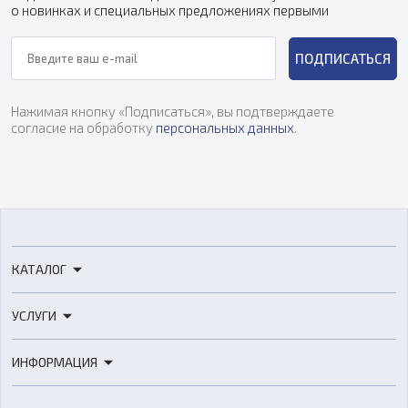
о новинках и специальных предложениях первыми
ПОДПИСАТЬСЯ
Нажимая кнопку «Подписаться», вы подтверждаете
согласие на обработку
персональных данных
.
КАТАЛОГ
3D-принтеры
УСЛУГИ
3D-сканеры
3D-печать
Роботы
ИНФОРМАЦИЯ
3D-моделирование
Расходные материалы
Цены
3D-сканирование
Станки с ЧПУ