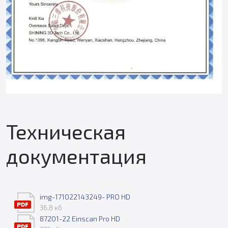
Техническая
документация
img-171022143249- PRO HD
36,8 кб
87201-22 Einscan Pro HD