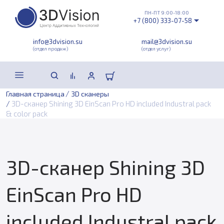
ПН-ПТ 9:00-18:00
+7 (800) 333-07-58
info@3dvision.su
mail@3dvision.su
(отдел продаж)
(отдел услуг)
/
Главная страница
3D сканеры
/
3D-сканер Shining 3D EinScan Pro HD included Industral pack
& color pack
3D-сканер Shining 3D
EinScan Pro HD
included Industral pack