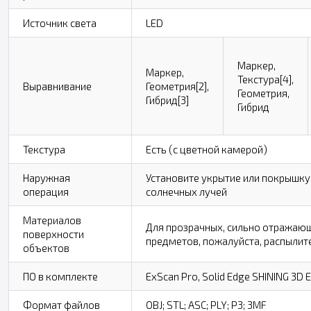
Источник света
LED
Маркер,
Маркер,
Текстура[4],
Выравнивание
Геометрия[2],
Геометрия,
Гибрид[3]
Гибрид
Текстура
Есть (с цветной камерой)
Наружная
Установите укрытие или покрышку
операция
солнечных лучей
Материалов
Для прозрачных, сильно отражаю
поверхности
предметов, пожалуйста, распыли
объектов
ПО в комплекте
ExScan Pro, Solid Edge SHINING 3D E
Формат файлов
OBJ; STL; ASC; PLY; P3; 3MF