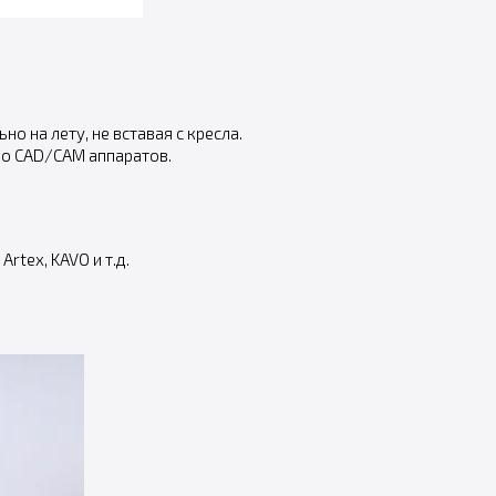
 на лету, не вставая с кресла.
во CAD/CAM аппаратов.
tex, KAVO и т.д.