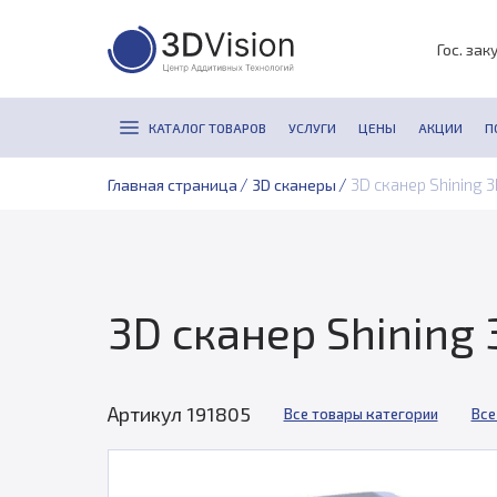
Гос. зак
КАТАЛОГ ТОВАРОВ
УСЛУГИ
ЦЕНЫ
АКЦИИ
П
/
/
3D сканер Shining 
Главная страница
3D сканеры
3D сканер Shining
Артикул 191805
Все товары категории
Все