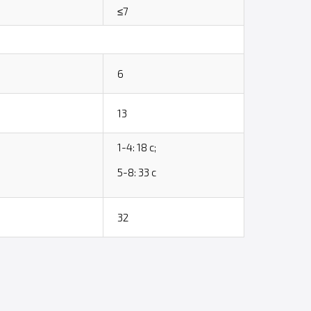
≤7
6
13
1-4: 18 с;
5-8: 33 с
32