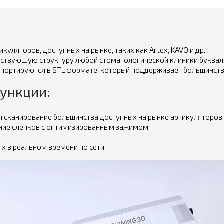
уляторов, доступных на рынке, таких как Artex, KAVO и др.
ствующую структуру любой стоматологической клиники буквально
спортируются в STL формате, который поддерживает большинст
ункции:
сканирование большинства доступных на рынке артикуляторов: Ar
вание слепков с оптимизированным зажимом
х в реальном времени по сети