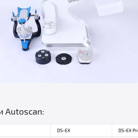
 Autoscan:
DS-EX
DS-EX Pr