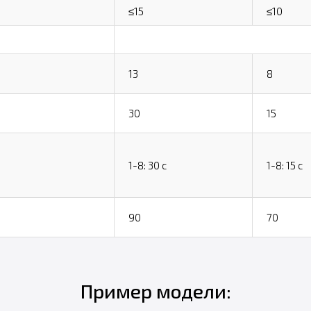
≤15
≤10
13
8
30
15
1-8: 30 с
1-8: 15 с
90
70
Пример модели: