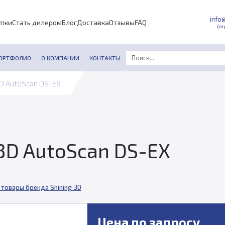
info
упки
Стать дилером
Блог
Доставка
Отзывы
FAQ
(от
ОРТФОЛИО
О КОМПАНИИ
КОНТАКТЫ
3D AutoScan DS-EX
 3D AutoScan DS-EX
 товары бренда Shining 3D
Цена по запросу