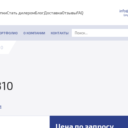
info
упки
Стать дилером
Блог
Доставка
Отзывы
FAQ
(от
ОРТФОЛИО
О КОМПАНИИ
КОНТАКТЫ
10
310
t
Цена по запросу