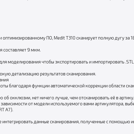
 оптимизированному ПО, Medit T310 сканирует полную дугу за 18
я составляет 9 мкм.
ля моделирования чтобы экспортировать и импортировать .STL
сокую детализацию результатов сканирования.
ания
соты благодаря функции автоматической коррекции области ска
об окклюзии, нет ничего лучше, чем отсканировать её в артику
 зависимости от модели используемого вами артикулятора, выбери
RT A7).
е интегрировать данные сканирования, полученные с помощью ин