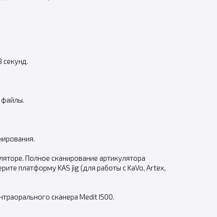
 секунд.
 файлы.
нирования.
ляторе. Полное сканирование артикулятора
те платформу KAS jig (для работы с KaVo, Artex,
траорального сканера Medit I500.