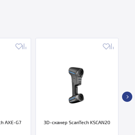
G7
3D-сканер ScanTech KSCAN20
3D ск