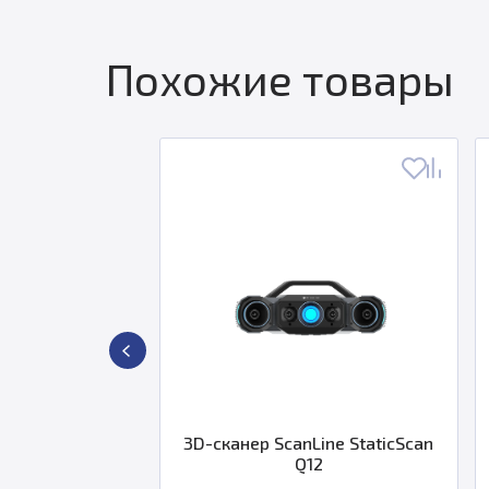
Похожие товары
ленная
3D-сканер ScanLine StaticScan
3D ска
face HD
Q12