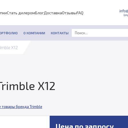
info
упки
Стать дилером
Блог
Доставка
Отзывы
FAQ
(от
ОРТФОЛИО
О КОМПАНИИ
КОНТАКТЫ
imble X12
rimble X12
е товары бренда Trimble
Цена по запросу