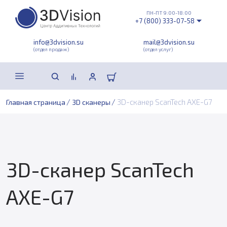
ПН-ПТ 9:00-18:00
+7 (800) 333-07-58
info@3dvision.su
mail@3dvision.su
(отдел продаж)
(отдел услуг)
/
/
3D-сканер ScanTech AXE-G7
Главная страница
3D сканеры
3D-сканер ScanTech
AXE-G7