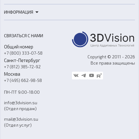
3D-печать
Роботы
ИНФОРМАЦИЯ
3D-моделирование
Расходные материалы
Цены
3D-сканирование
Станки с ЧПУ
Акции
Реверс-инжиниринг
Оборудование и материалы для вакуумного литья
СВЯЗАТЬСЯ С НАМИ
Портфолио
Литье пластмасс
Аксессуары и прочее оборудование
Общий номер
О компании
Ремонт и услуги
Программное обеспечение
+7 (800) 333-07-58
Контакты
Copyright © 2011 - 2026
Санкт-Петербург
Все права защищены
Гос. закупки
+7 (812) 385-72-92
Стать дилером
Москва
Блог
+7 (495) 662-98-58
Доставка
ПН-ПТ 9:00-18:00
Отзывы
info@3dvision.su
FAQ
(Отдел продаж)
mail@3dvision.su
(Отдел услуг)