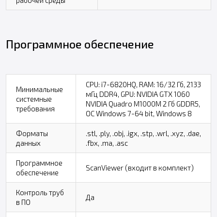
Программное обеспечение
CPU: i7-6820HQ, RAM: 16/32 Гб, 2133
Минимальные
мГц DDR4, GPU: NVIDIA GTX 1060
системные
NVIDIA Quadro M1000M 2 Гб GDDR5,
требования
ОС Windows 7-64 bit, Windows 8
Форматы
.stl, .ply, .obj, .igx, .stp, .wrl, .xyz, .dae,
данных
.fbx, .ma, .asc
Программное
ScanViewer (входит в комплект)
обеспечение
Контроль труб
Да
в ПО