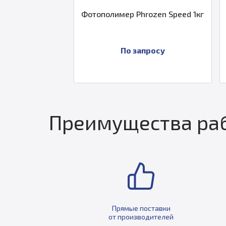
рная смола
Фотополимер Phrozen Speed 1кг
n HD Серая 1 кг
росу
По запросу
Преимущества раб
Прямые поставки
от производителей