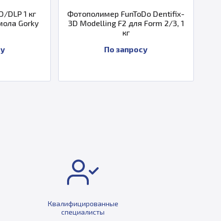
D/DLP 1 кг
Фотополимер FunToDo Dentifix-
Фо
ола Gorky
3D Modelling F2 для Form 2/3, 1
La
кг
у
По запросу
Квалифицированные
специалисты