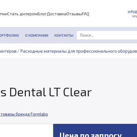
info
упки
Стать дилером
Блог
Доставка
Отзывы
FAQ
(от
ОРТФОЛИО
О КОМПАНИИ
КОНТАКТЫ
/
ринтеров
Расходные материалы для профессионального оборудов
 Dental LT Clear
 товары бренда Formlabs
Цена по запросу