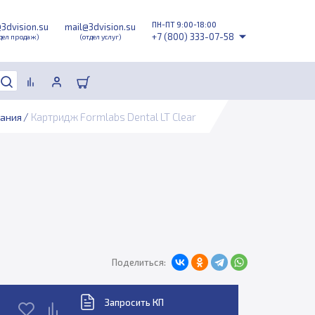
ПН-ПТ 9:00-18:00
@3dvision.su
mail@3dvision.su
+7 (800) 333-07-58
дел продаж)
(отдел услуг)
/
Картридж Formlabs Dental LT Clear
ания
Поделиться:
Запросить КП