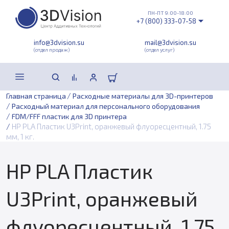
ПН-ПТ 9:00-18:00
+7 (800) 333-07-58
info@3dvision.su
mail@3dvision.su
(отдел продаж)
(отдел услуг)
/
Главная страница
Расходные материалы для 3D-принтеров
/
Расходный материал для персонального оборудования
/
FDM/FFF пластик для 3D принтера
/
HP PLA Пластик U3Print, оранжевый флуоресцентный, 1.75
мм, 1 кг.
HP PLA Пластик
U3Print, оранжевый
флуоресцентный, 1.75