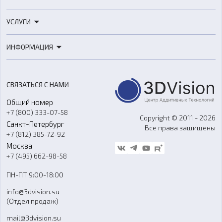
3D-принтеры
УСЛУГИ
3D-сканеры
3D-печать
Роботы
ИНФОРМАЦИЯ
3D-моделирование
Расходные материалы
Цены
3D-сканирование
Станки с ЧПУ
Акции
Реверс-инжиниринг
Оборудование и материалы для вакуумного литья
СВЯЗАТЬСЯ С НАМИ
Портфолио
Литье пластмасс
Аксессуары и прочее оборудование
Общий номер
О компании
Ремонт и услуги
Программное обеспечение
+7 (800) 333-07-58
Контакты
Copyright © 2011 - 2026
Санкт-Петербург
Все права защищены
Гос. закупки
+7 (812) 385-72-92
Стать дилером
Москва
Блог
+7 (495) 662-98-58
Доставка
ПН-ПТ 9:00-18:00
Отзывы
info@3dvision.su
FAQ
(Отдел продаж)
mail@3dvision.su