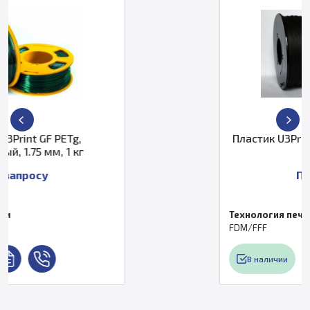
Пластик U3Print TPU Flex Carbon,
мм, 450 г
По запросу
Технология печати
FDM/FFF
В наличии