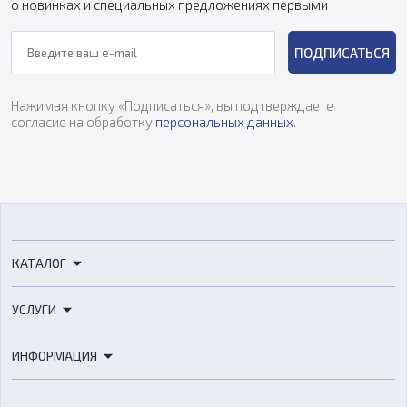
о новинках и специальных предложениях первыми
ПОДПИСАТЬСЯ
Нажимая кнопку «Подписаться», вы подтверждаете
согласие на обработку
персональных данных
.
КАТАЛОГ
3D-принтеры
УСЛУГИ
3D-сканеры
3D-печать
Роботы
ИНФОРМАЦИЯ
3D-моделирование
Расходные материалы
Цены
3D-сканирование
Станки с ЧПУ