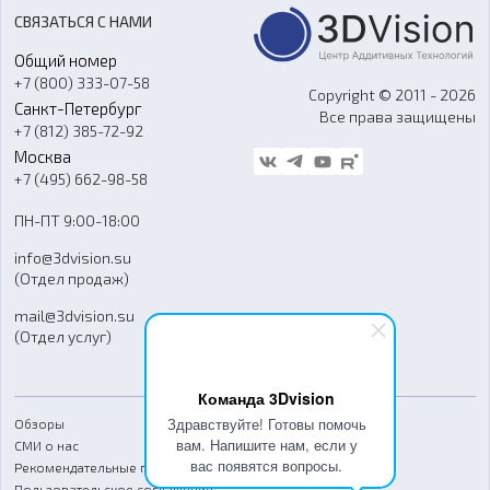
Акции
Реверс-инжиниринг
Оборудование и материалы для вакуумного литья
СВЯЗАТЬСЯ С НАМИ
Портфолио
Литье пластмасс
Аксессуары и прочее оборудование
Общий номер
О компании
Ремонт и услуги
Программное обеспечение
+7 (800) 333-07-58
Контакты
Copyright © 2011 - 2026
Санкт-Петербург
Все права защищены
Гос. закупки
+7 (812) 385-72-92
Стать дилером
Москва
Блог
+7 (495) 662-98-58
Доставка
ПН-ПТ 9:00-18:00
Отзывы
info@3dvision.su
FAQ
(Отдел продаж)
mail@3dvision.su
(Отдел услуг)
Команда 3Dvision
Здравствуйте! Готовы помочь
Обзоры
вам. Напишите нам, если у
СМИ о нас
вас появятся вопросы.
Рекомендательные письма
Пользовательское соглашение