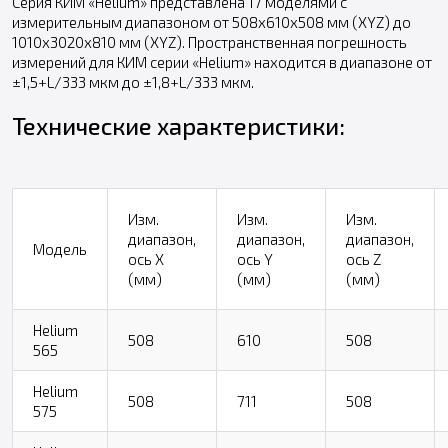
Серия КИМ «Helium» представлена 17 моделями с
измерительным диапазоном от 508х610х508 мм (XYZ) до
1010х3020х810 мм (XYZ). Пространственная погрешность
измерений для КИМ серии «Helium» находится в диапазоне от
±1,5+L/333 мкм до ±1,8+L/333 мкм.
Технические характеристики:
Изм.
Изм.
Изм.
диапазон,
диапазон,
диапазон,
Модель
ось X
ось Y
ось Z
(мм)
(мм)
(мм)
Helium
508
610
508
565
Helium
508
711
508
575