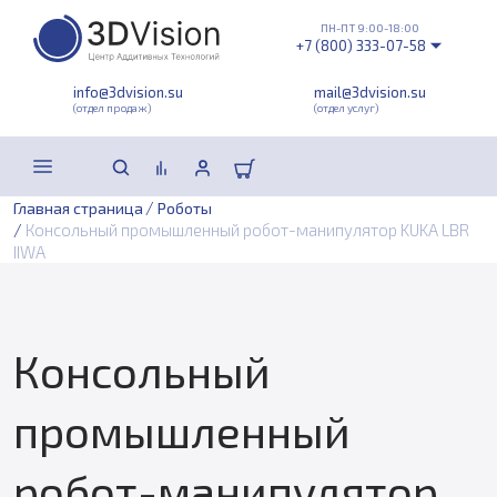
ПН-ПТ 9:00-18:00
+7 (800) 333-07-58
info@3dvision.su
mail@3dvision.su
(отдел продаж)
(отдел услуг)
/
Главная страница
Роботы
/
Консольный промышленный робот-манипулятор KUKA LBR
IIWA
Консольный
промышленный
робот-манипулятор