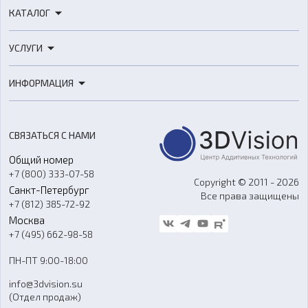
КАТАЛОГ
3D-принтеры
УСЛУГИ
3D-сканеры
3D-печать
Роботы
ИНФОРМАЦИЯ
3D-моделирование
Расходные материалы
Цены
3D-сканирование
Станки с ЧПУ
Акции
Реверс-инжиниринг
Оборудование и материалы для вакуумного литья
СВЯЗАТЬСЯ С НАМИ
Портфолио
Литье пластмасс
Аксессуары и прочее оборудование
Общий номер
О компании
Ремонт и услуги
Программное обеспечение
+7 (800) 333-07-58
Контакты
Copyright © 2011 - 2026
Санкт-Петербург
Все права защищены
Гос. закупки
+7 (812) 385-72-92
Стать дилером
Москва
Блог
+7 (495) 662-98-58
Доставка
ПН-ПТ 9:00-18:00
Отзывы
info@3dvision.su
FAQ
(Отдел продаж)