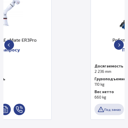
Робот Yaskawa GP110
По запросу
Досягаемость
2 236 mm
Грузоподъемность
110 kg
Вес нетто
660 kg
Под заказ