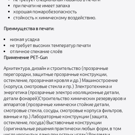
при печати не имеет запаха
хорошая пожаробезопасность
стойкость к химическому воздействию.
Преимущества в печати:
низкая усадка
не требует высоких температур печати
отличное спекание слоёв
Применение PET-Gun
Архитектура, дизайн и строительство (прозрачные
перегородки, защитные прозрачные конструкции,
остекление, прозрачная кровля и др.) Машиностроение
(корпуса, смотровые стекла и пр.) Электротехника и
энергетика (прозрачные электро изоляционные детали,
детали фонарей)Строительство химических резервуаров и
аппаратов (прозрачные химически стойкие детали,
смотровые стекла, сосуды, смотровые корпуса фильтров,
ванные и пр.) Лабораторные конструкции (защита,
остекление, посуда) Выставочные конструкции
(оригинальные решения практически любых форм, в том
числе изогнутых даже при острых углах) Реклама и