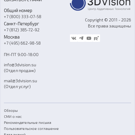
Портфолио
Литье пластмасс
Аксессуары и прочее оборудование
Общий номер
О компании
Ремонт и услуги
Программное обеспечение
+7 (800) 333-07-58
Контакты
Copyright © 2011 - 2026
Санкт-Петербург
Все права защищены
Гос. закупки
+7 (812) 385-72-92
Стать дилером
Москва
Блог
+7 (495) 662-98-58
Доставка
ПН-ПТ 9:00-18:00
Отзывы
info@3dvision.su
FAQ
(Отдел продаж)
mail@3dvision.su
(Отдел услуг)
Обзоры
СМИ о нас
Рекомендательные письма
Пользовательское соглашение
База знаний