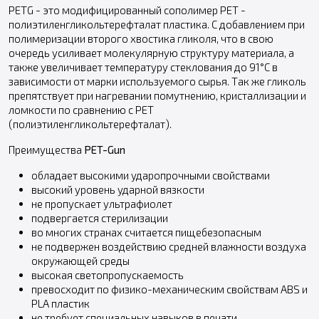
PETG - это модифицированный сополимер PET -
полиэтиленгликольтерефталат пластика. С добавлением при
полимеризации второго хвостика гликоля, что в свою
очередь усиливает молекулярную структуру материала, а
также увеличивает температуру стеклования до 91°C в
зависимости от марки используемого сырья. Так же гликоль
препятствует при нагревании помутнению, кристаллизации и
ломкости по сравнению с PET
(полиэтиленгликольтерефталат).
Преимущества
PET-Gun
обладает высокими ударопрочными свойствами
высокий уровень ударной вязкости
не пропускает ультрафиолет
подвергается стерилизации
во многих странах считается пищебезопасным
не подвержен воздействию средней влажности воздуха
окружающей среды
высокая светопропускаемость
превосходит по физико-механическим свойствам ABS и
PLA пластик
не требует специальных навыков в печати