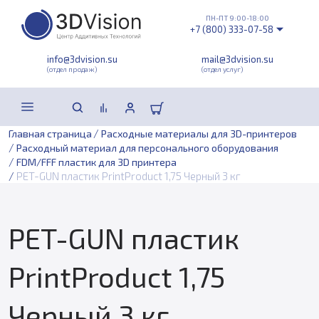
ПН-ПТ 9:00-18:00
+7 (800) 333-07-58
info@3dvision.su
mail@3dvision.su
(отдел продаж)
(отдел услуг)
/
Главная страница
Расходные материалы для 3D-принтеров
/
Расходный материал для персонального оборудования
/
FDM/FFF пластик для 3D принтера
/
PET-GUN пластик PrintProduct 1,75 Черный 3 кг
PET-GUN пластик
PrintProduct 1,75
Черный 3 кг