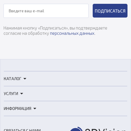
ПОДПИСАТЬСЯ
Нажимая кнопку «Подписаться», вы подтверждаете
согласие на обработку
персональных данных
.
КАТАЛОГ
3D-принтеры
УСЛУГИ
3D-сканеры
3D-печать
Роботы
ИНФОРМАЦИЯ
3D-моделирование
Расходные материалы
Цены
3D-сканирование
Станки с ЧПУ
Акции
Реверс-инжиниринг
Оборудование и материалы для вакуумного литья
СВЯЗАТЬСЯ С НАМИ