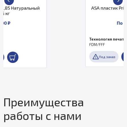
й
ASA пластик PrintProduct 1,75 Белы
0,5 кг
По запросу
Технология печати
FDM/FFF
Под заказ
Преимущества
работы с нами