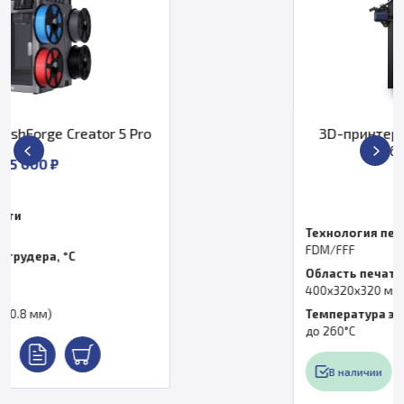
3D-принтер Anycubic Kobra 2 Plus
(набор для сборки)
31 999 ₽
Технология печати
FDM/FFF
Область печати, мм
400x320x320 мм
Температура экструдера, °C
до 260°C
В наличии