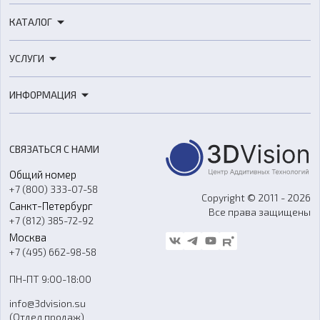
КАТАЛОГ
3D-принтеры
УСЛУГИ
3D-сканеры
3D-печать
Роботы
ИНФОРМАЦИЯ
3D-моделирование
Расходные материалы
Цены
3D-сканирование
Станки с ЧПУ
Акции
Реверс-инжиниринг
Оборудование и материалы для вакуумного литья
СВЯЗАТЬСЯ С НАМИ
Портфолио
Литье пластмасс
Аксессуары и прочее оборудование
Общий номер
О компании
Ремонт и услуги
Программное обеспечение
+7 (800) 333-07-58
Контакты
Copyright © 2011 - 2026
Санкт-Петербург
Все права защищены
Гос. закупки
+7 (812) 385-72-92
Стать дилером
Москва
Блог
+7 (495) 662-98-58
Доставка
ПН-ПТ 9:00-18:00
Отзывы
info@3dvision.su
FAQ
(Отдел продаж)