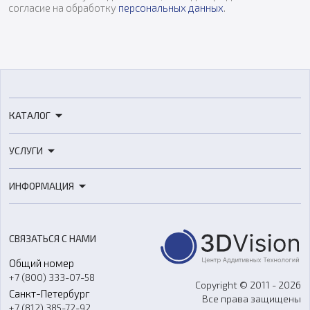
согласие на обработку
персональных данных
.
КАТАЛОГ
3D-принтеры
УСЛУГИ
3D-сканеры
3D-печать
Роботы
ИНФОРМАЦИЯ
3D-моделирование
Расходные материалы
Цены
3D-сканирование
Станки с ЧПУ
Акции
Реверс-инжиниринг
Оборудование и материалы для вакуумного литья
СВЯЗАТЬСЯ С НАМИ
Портфолио
Литье пластмасс
Аксессуары и прочее оборудование
Общий номер
О компании
Ремонт и услуги
Программное обеспечение
+7 (800) 333-07-58
Контакты
Copyright © 2011 - 2026
Санкт-Петербург
Все права защищены
Гос. закупки
+7 (812) 385-72-92