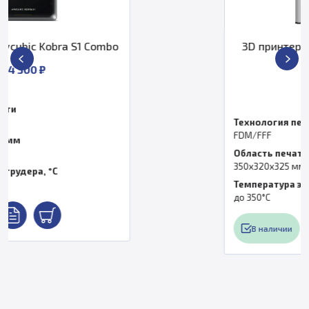
3D принтер Bambu Lab H2D Combo
EU
239 990 ₽
Технология печати
FDM/FFF
Область печати, мм
350x320x325 мм (общая)
Температура экструдера, °C
до 350°C
В наличии