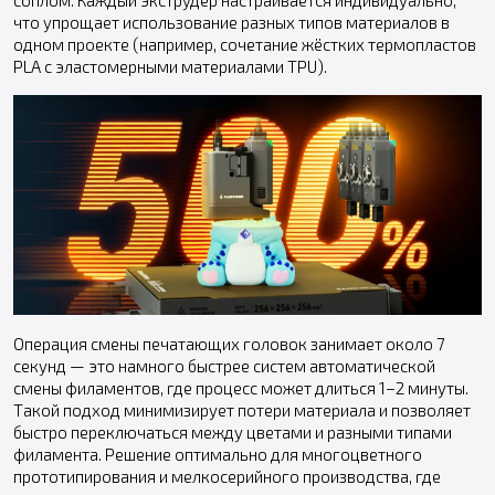
соплом. Каждый экструдер настраивается индивидуально,
что упрощает использование разных типов материалов в
одном проекте (например, сочетание жёстких термопластов
PLA с эластомерными материалами TPU).
Операция смены печатающих головок занимает около 7
секунд — это намного быстрее систем автоматической
смены филаментов, где процесс может длиться 1–2 минуты.
Такой подход минимизирует потери материала и позволяет
быстро переключаться между цветами и разными типами
филамента. Решение оптимально для многоцветного
прототипирования и мелкосерийного производства, где