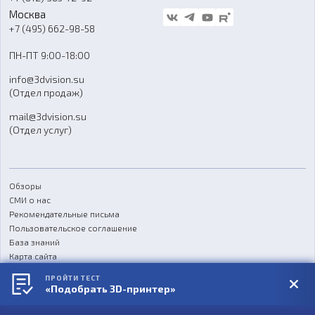
Стать дилером
Москва
Блог
+7 (495) 662-98-58
Доставка
ПН-ПТ 9:00-18:00
Отзывы
info@3dvision.su
FAQ
(Отдел продаж)
mail@3dvision.su
(Отдел услуг)
Обзоры
СМИ о нас
Рекомендательные письма
Пользовательское соглашение
База знаний
Карта сайта
Реквизиты
ПРОЙТИ ТЕСТ
Согласие на обработку персональных данных
«Подобрать 3D-принтер»
Политика конфиденциальности