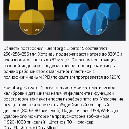
Область построения Flashforge Creator 5 составляет
256×256×256 мм. Хотэнды поддерживают нагрев до 320°C и
производительность до 32 мм³/с. Открытая конструкция
базовой модели не предусматривает подогрева камеры,
однако рабочий стол с магнитной пластиной с
полиэфиримидным (PEI) покрытием прогревается до 120°C.
Flashforge Creator 5 оснащён системой автоматической
калибровки, датчиками наличия филамента и функцией
восстановления печати после перебоев питания. Управление
осуществляется через четырёхдюймовый сенсорный
дисплей (800×480 пикселей). Подключение: USB, Wi‑Fi. Для
удалённого мониторинга предусмотрена веб‑камера
(1920×1080 пикселей). Штатное ПО — слайсер
Orca‑Flashforge (OrcaSlicer)