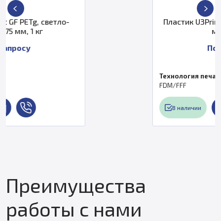
ло-
Пластик U3Print PLA, red copper,
мм, 450 г
По запросу
Технология печати
FDM/FFF
В наличии
Преимущества
работы с нами