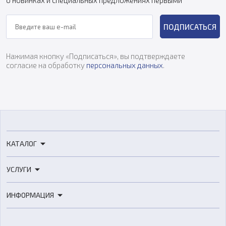
ПОДПИСАТЬСЯ
Нажимая кнопку «Подписаться», вы подтверждаете
согласие на обработку
персональных данных
.
КАТАЛОГ
3D-принтеры
УСЛУГИ
3D-сканеры
3D-печать
Роботы
ИНФОРМАЦИЯ
3D-моделирование
Расходные материалы
Цены
3D-сканирование
Станки с ЧПУ