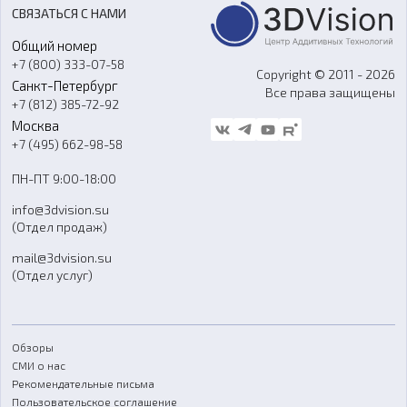
Акции
Реверс-инжиниринг
Оборудование и материалы для вакуумного литья
СВЯЗАТЬСЯ С НАМИ
Портфолио
Литье пластмасс
Аксессуары и прочее оборудование
Общий номер
О компании
Ремонт и услуги
Программное обеспечение
+7 (800) 333-07-58
Контакты
Copyright © 2011 - 2026
Санкт-Петербург
Все права защищены
Гос. закупки
+7 (812) 385-72-92
Стать дилером
Москва
Блог
+7 (495) 662-98-58
Доставка
ПН-ПТ 9:00-18:00
Отзывы
info@3dvision.su
FAQ
(Отдел продаж)
mail@3dvision.su
(Отдел услуг)
Обзоры
СМИ о нас
Рекомендательные письма
Пользовательское соглашение