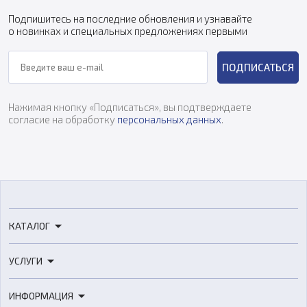
Подпишитесь на последние обновления и узнавайте
о новинках и специальных предложениях первыми
ПОДПИСАТЬСЯ
Нажимая кнопку «Подписаться», вы подтверждаете
согласие на обработку
персональных данных
.
КАТАЛОГ
3D-принтеры
УСЛУГИ
3D-сканеры
3D-печать
Роботы
ИНФОРМАЦИЯ
3D-моделирование
Расходные материалы