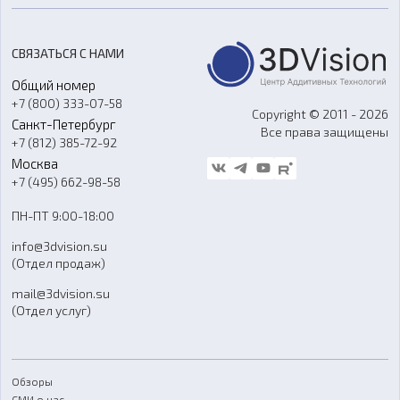
Цены
3D-сканирование
Станки с ЧПУ
Акции
Реверс-инжиниринг
Оборудование и материалы для вакуумного литья
СВЯЗАТЬСЯ С НАМИ
Портфолио
Литье пластмасс
Аксессуары и прочее оборудование
Общий номер
О компании
Ремонт и услуги
Программное обеспечение
+7 (800) 333-07-58
Контакты
Copyright © 2011 - 2026
Санкт-Петербург
Все права защищены
Гос. закупки
+7 (812) 385-72-92
Стать дилером
Москва
Блог
+7 (495) 662-98-58
Доставка
ПН-ПТ 9:00-18:00
Отзывы
info@3dvision.su
FAQ
(Отдел продаж)
mail@3dvision.su
(Отдел услуг)
Обзоры
СМИ о нас