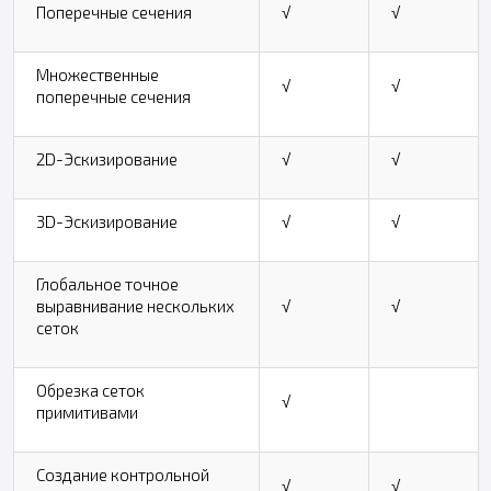
Поперечные сечения
√
√
Множественные
√
√
поперечные сечения
2D-Эскизирование
√
√
3D-Эскизирование
√
√
Глобальное точное
выравнивание нескольких
√
√
сеток
Обрезка сеток
√
примитивами
Создание контрольной
√
√