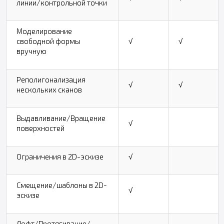
линии/контрольной точки
Моделирование
свободной формы
√
√
вручную
Реполигонализация
√
√
нескольких сканов
Выдавливание/Вращение
√
поверхностей
Ограничения в 2D-эскизе
√
Смещение/шаблоны в 2D-
√
эскизе
Лофт/Протягивание/