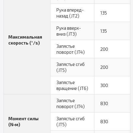
Рука вперед-
135
назад (JT2)
Рука вверх-
135
вниз (JT3)
Максимальная
скорость (°/s)
Запястье
200
поворот (JT4)
Запястье сгиб
200
(JT5)
Запястье
300
вращение (JT6)
Запястье
830
поворот (JT4)
Момент силы
Запястье сгиб
830
(N•м)
(JT5)