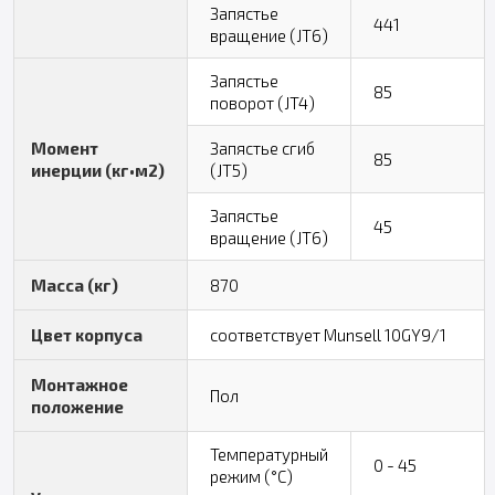
Запястье
441
вращение (JT6)
Запястье
85
поворот (JT4)
Момент
Запястье сгиб
85
инерции (кг•м2)
(JT5)
Запястье
45
вращение (JT6)
Масса (кг)
870
Цвет корпуса
соответствует Munsell 10GY9/1
Монтажное
Пол
положение
Температурный
0 - 45
режим (°C)