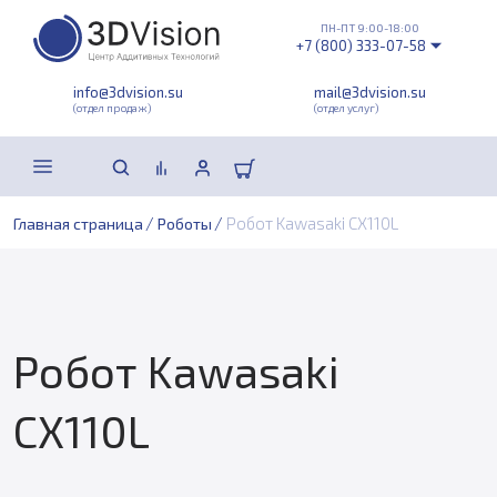
ПН-ПТ 9:00-18:00
+7 (800) 333-07-58
info@3dvision.su
mail@3dvision.su
(отдел продаж)
(отдел услуг)
/
/
Робот Kawasaki CX110L
Главная страница
Роботы
Робот Kawasaki
CX110L