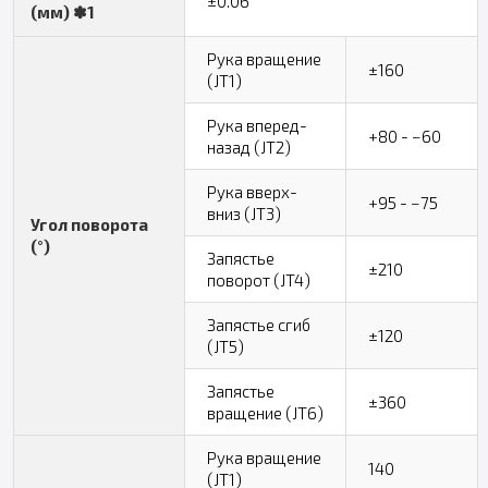
±0.06
(мм) ✽1
Рука вращение
±160
(JT1)
Рука вперед-
+80 - −60
назад (JT2)
Рука вверх-
+95 - −75
вниз (JT3)
Угол поворота
(°)
Запястье
±210
поворот (JT4)
Запястье сгиб
±120
(JT5)
Запястье
±360
вращение (JT6)
Рука вращение
140
(JT1)