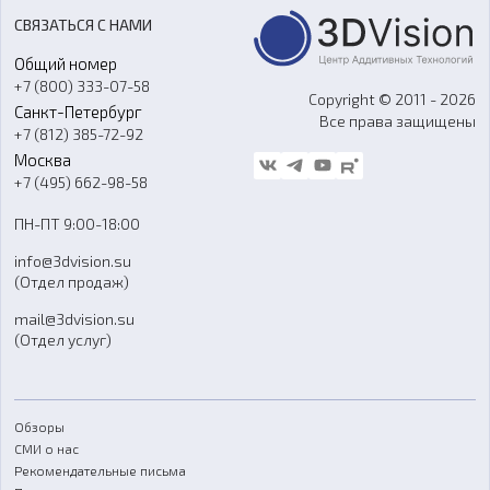
Акции
Реверс-инжиниринг
Оборудование и материалы для вакуумного литья
СВЯЗАТЬСЯ С НАМИ
Портфолио
Литье пластмасс
Аксессуары и прочее оборудование
Общий номер
О компании
Ремонт и услуги
Программное обеспечение
+7 (800) 333-07-58
Контакты
Copyright © 2011 - 2026
Санкт-Петербург
Все права защищены
Гос. закупки
+7 (812) 385-72-92
Стать дилером
Москва
Блог
+7 (495) 662-98-58
Доставка
ПН-ПТ 9:00-18:00
Отзывы
info@3dvision.su
FAQ
(Отдел продаж)
mail@3dvision.su
(Отдел услуг)
Обзоры
СМИ о нас
Рекомендательные письма