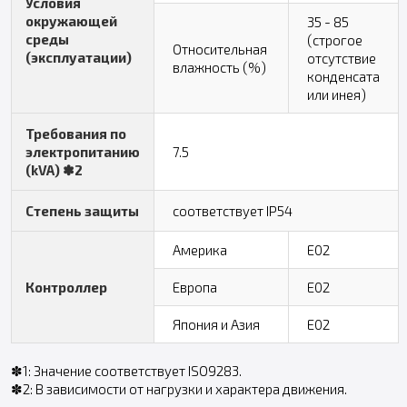
Условия
окружающей
35 - 85
среды
(строгое
Относительная
(эксплуатации)
отсутствие
влажность (%)
конденсата
или инея)
Требования по
электропитанию
7.5
(kVA) ✽2
Степень защиты
соответствует IP54
Америка
E02
Контроллер
Европа
E02
Япония и Азия
E02
✽1: Значение соответствует ISO9283.
✽2: В зависимости от нагрузки и характера движения.