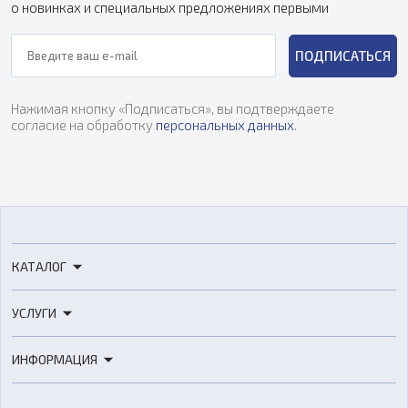
о новинках и специальных предложениях первыми
ПОДПИСАТЬСЯ
Нажимая кнопку «Подписаться», вы подтверждаете
согласие на обработку
персональных данных
.
КАТАЛОГ
3D-принтеры
УСЛУГИ
3D-сканеры
3D-печать
Роботы
ИНФОРМАЦИЯ
3D-моделирование
Расходные материалы
Цены
3D-сканирование
Станки с ЧПУ