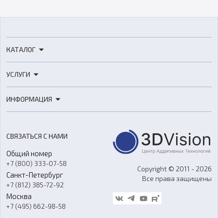
КАТАЛОГ
3D-принтеры
УСЛУГИ
3D-сканеры
3D-печать
Роботы
ИНФОРМАЦИЯ
3D-моделирование
Расходные материалы
Цены
3D-сканирование
Станки с ЧПУ
Акции
Реверс-инжиниринг
Оборудование и материалы для вакуумного литья
СВЯЗАТЬСЯ С НАМИ
Портфолио
Литье пластмасс
Аксессуары и прочее оборудование
Общий номер
О компании
Ремонт и услуги
Программное обеспечение
+7 (800) 333-07-58
Контакты
Copyright © 2011 - 2026
Санкт-Петербург
Все права защищены
Гос. закупки
+7 (812) 385-72-92
Стать дилером
Москва
Блог
+7 (495) 662-98-58
Доставка