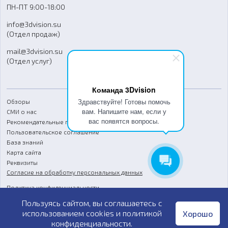
ПН-ПТ 9:00-18:00
Отзывы
info@3dvision.su
FAQ
(Отдел продаж)
mail@3dvision.su
(Отдел услуг)
Команда 3Dvision
Здравствуйте! Готовы помочь
Обзоры
вам. Напишите нам, если у
СМИ о нас
вас появятся вопросы.
Рекомендательные письма
Пользовательское соглашение
База знаний
Карта сайта
Реквизиты
Согласие на обработку персональных данных
Политика конфиденциальности
Пользуясь сайтом, вы соглашаетесь с
Публичная оферта
использованием cookies и
политикой
Хорошо
конфиденциальности
.