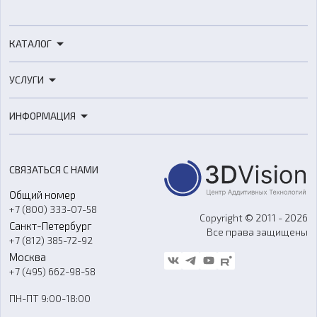
КАТАЛОГ
3D-принтеры
УСЛУГИ
3D-сканеры
3D-печать
Роботы
ИНФОРМАЦИЯ
3D-моделирование
Расходные материалы
Цены
3D-сканирование
Станки с ЧПУ
Акции
Реверс-инжиниринг
Оборудование и материалы для вакуумного литья
СВЯЗАТЬСЯ С НАМИ
Портфолио
Литье пластмасс
Аксессуары и прочее оборудование
Общий номер
О компании
Ремонт и услуги
Программное обеспечение
+7 (800) 333-07-58
Контакты
Copyright © 2011 - 2026
Санкт-Петербург
Все права защищены
Гос. закупки
+7 (812) 385-72-92
Стать дилером
Москва
Блог
+7 (495) 662-98-58
Доставка
ПН-ПТ 9:00-18:00
Отзывы