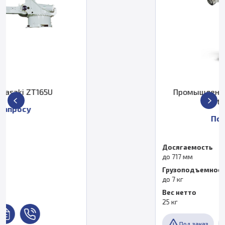
Промышленный робот Fanuc LR
Mate 200iD/7C
По запросу
Досягаемость
до 717 мм
Грузоподъемность
до 7 кг
Вес нетто
25 кг
Под заказ