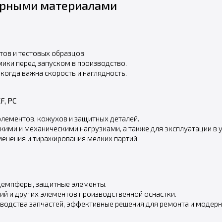
ерными материалами
ов и тестовых образцов.
ики перед запуском в производство.
когда важна скорость и наглядность.
F, PC
лементов, кожухов и защитных деталей.
ими и механическими нагрузками, а также для эксплуатации в у
нения и тиражирования мелких партий.
 демпферы, защитные элементы.
ий и других элементов производственной оснастки.
зводства запчастей, эффективные решения для ремонта и модер