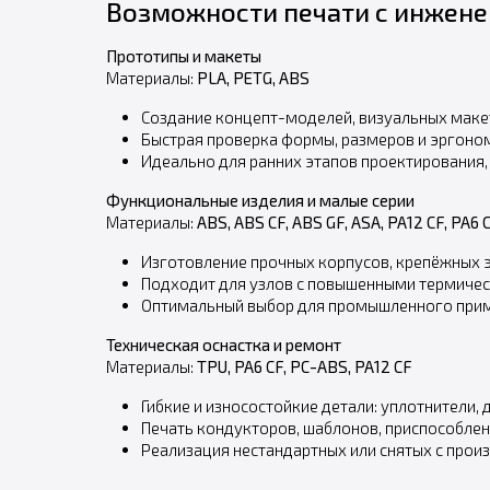
Возможности печати с инжен
Прототипы и макеты
Материалы:
PLA, PETG, ABS
Создание концепт-моделей, визуальных макет
Быстрая проверка формы, размеров и эргоном
Идеально для ранних этапов проектирования, 
Функциональные изделия и малые серии
Материалы:
ABS, ABS CF, ABS GF, ASA, PA12 CF, PA6 C
Изготовление прочных корпусов, крепёжных э
Подходит для узлов с повышенными термическ
Оптимальный выбор для промышленного приме
Техническая оснастка и ремонт
Материалы:
TPU, PA6 CF, PC-ABS, PA12 CF
Гибкие и износостойкие детали: уплотнители,
Печать кондукторов, шаблонов, приспособлен
Реализация нестандартных или снятых с прои