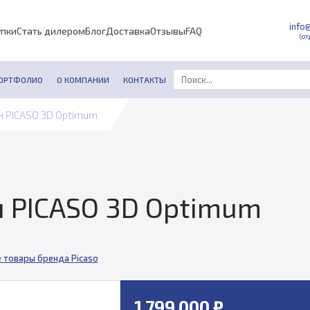
info
упки
Стать дилером
Блог
Доставка
Отзывы
FAQ
(от
ОРТФОЛИО
О КОМПАНИИ
КОНТАКТЫ
и PICASO 3D Optimum
и PICASO 3D Optimum
 товары бренда Picaso
1 799 000 ₽