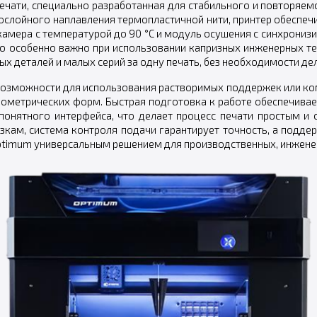
ечати, специально разработанная для стабильного и повторяем
ослойного наплавления термопластичной нити, принтер обеспеч
амера с температурой до 90 °C и модуль осушения с синхрониз
что особенно важно при использовании капризных инженерных те
 деталей и малых серий за одну печать, без необходимости дел
озможности для использования растворимых поддержек или ко
ометрических форм. Быстрая подготовка к работе обеспечивае
понятного интерфейса, что делает процесс печати простым и 
зкам, система контроля подачи гарантирует точность, а подде
 Optimum универсальным решением для производственных, инжене