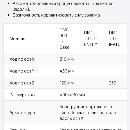
Автоматизированный процесс зажатия и разжатия
изделий;
Возможность корректировать силу зажима.
DMC
DMC
DMC
303-
Модель
303-II-
303-
II-
ENTRY
II-ATC
Base
Ход по оси X
310 мм
Ход по оси Y
430 мм
Ход по оси Z
120 мм
250
Размер стола
400х480 мм
Конструкция портального
Архитектура
типа. Перемещение портала
вдоль оси Х
Станина
Стальная сварная конструкция