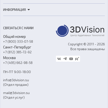
3D-печать
Роботы
ИНФОРМАЦИЯ
3D-моделирование
Расходные материалы
Цены
3D-сканирование
Станки с ЧПУ
Акции
Реверс-инжиниринг
Оборудование и материалы для вакуумного литья
СВЯЗАТЬСЯ С НАМИ
Портфолио
Литье пластмасс
Аксессуары и прочее оборудование
Общий номер
О компании
Ремонт и услуги
Программное обеспечение
+7 (800) 333-07-58
Контакты
Copyright © 2011 - 2026
Санкт-Петербург
Все права защищены
Гос. закупки
+7 (812) 385-72-92
Стать дилером
Москва
Блог
+7 (495) 662-98-58
Доставка
ПН-ПТ 9:00-18:00
Отзывы
info@3dvision.su
FAQ
(Отдел продаж)
mail@3dvision.su
(Отдел услуг)