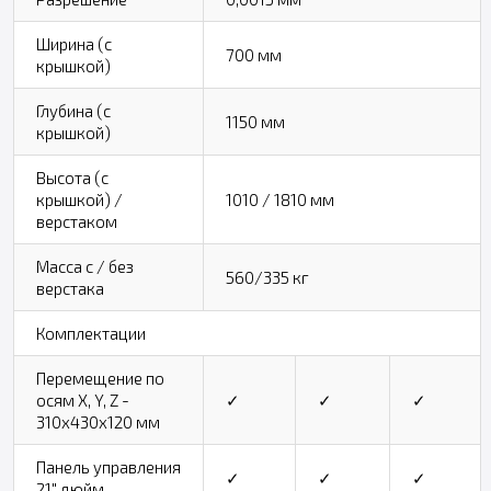
Ширина (с
700 мм
крышкой)
Глубина (с
1150 мм
крышкой)
Высота (с
крышкой) /
1010 / 1810 мм
верстаком
Масса с / без
560/335 кг
верстака
Комплектации
Перемещение по
осям X, Y, Z -
✓
✓
✓
310х430х120 мм
Панель управления
✓
✓
✓
21" дюйм