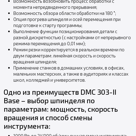
Возможность возобновить процесс обработки с
момента непредвиденного прерывания;
Возможность обзора области обработки на 180 ˚;
Опция прогрева шпинделя и осей перемещения при
подготовке к старту программы;
Выполнение функции позиционирования детали с
разной дискретностью (с настройками от непрерывного
режима перемещения до 0,01 мм);
Режим резки корректируется в реальном времени по
двум параметрам: линейная скорость и скорость
вращения шпинделя;
Применение станков в домашних условиях, в офисах,
маленьких мастерских, а также в аудиториях и классах
школ, колледжей и университетов.
Одно из преимуществ DMC 303-II
Base – выбор шпинделя по
параметрам: мощность, скорость
вращения и способ смены
инструмента:
1000 Вт; до 24'000 об/мин; ручная смена инструмента;