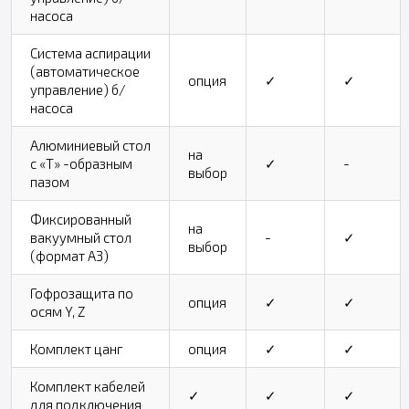
насоса
Система аспирации
(автоматическое
опция
✓
✓
управление) б/
насоса
Алюминиевый стол
на
с «Т» -образным
✓
-
выбор
пазом
Фиксированный
на
вакуумный стол
-
✓
выбор
(формат А3)
Гофрозащита по
опция
✓
✓
осям Y, Z
Комплект цанг
опция
✓
✓
Комплект кабелей
✓
✓
✓
для подключения