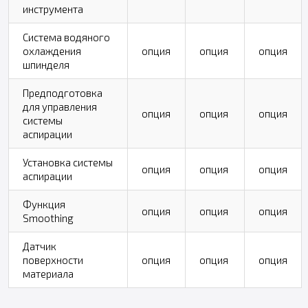
инструмента
Система водяного
охлаждения
опция
опция
опция
шпинделя
Предподготовка
для управления
опция
опция
опция
системы
аспирации
Установка системы
опция
опция
опция
аспирации
Функция
опция
опция
опция
Smoothing
Датчик
поверхности
опция
опция
опция
материала