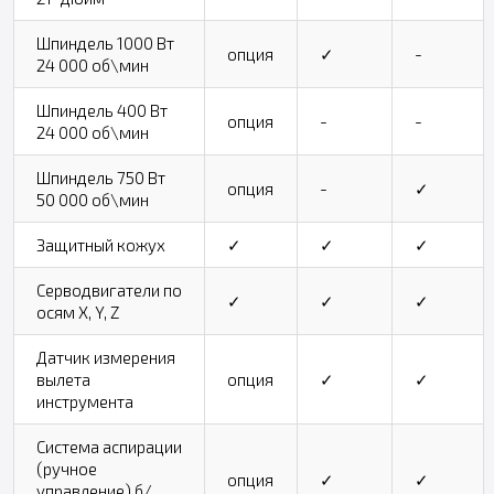
Шпиндель 1000 Вт
опция
✓
-
24 000 об\мин
Шпиндель 400 Вт
опция
-
-
24 000 об\мин
Шпиндель 750 Вт
опция
-
✓
50 000 об\мин
Защитный кожух
✓
✓
✓
Серводвигатели по
✓
✓
✓
осям X, Y, Z
Датчик измерения
вылета
опция
✓
✓
инструмента
Система аспирации
(ручное
опция
✓
✓
управление) б/