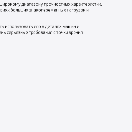
широкому диапазону прочностных характеристик.
ловиях больших знакопеременных нагрузок и
ь использовать его в деталях машин и
ь серьёзные требования с точки зрения