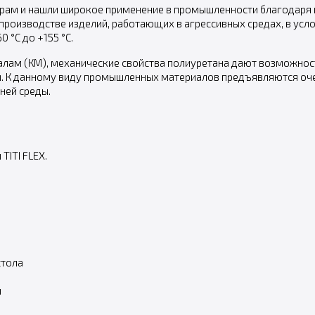
ерам и нашли широкое применение в промышленности благодаря 
 производстве изделий, работающих в агрессивных средах, в ус
 °С до +155 °С.
лам (КМ), механические свойства полиуретана дают возможност
 К данному виду промышленных материалов предъявляются очен
ней среды.
TITI FLEX.
стола
и