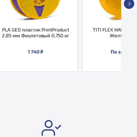
PrintProduct
TITI FLEX HARD пластик 1,75
вый 0,750 кг
Желтый 3 кг
 ₽
По запросу