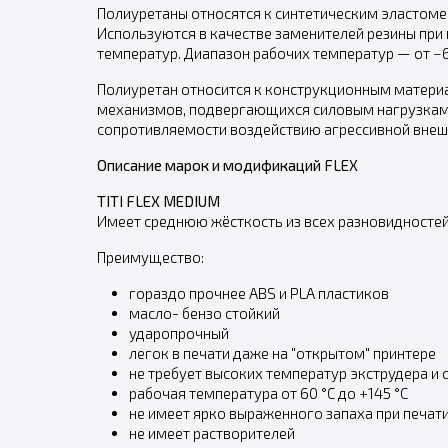
Полиуретаны относятся к синтетическим эластом
Используются в качестве заменителей резины при
температур. Диапазон рабочих температур — от −60
Полиуретан относится к конструкционным материа
механизмов, подвергающихся силовым нагрузкам.
сопротивляемости воздействию агрессивной внеш
Описание марок и модификаций FLEX
TITI FLEX MEDIUM
Имеет среднюю жёсткость из всех разновидностей 
Преимущество:
гораздо прочнее ABS и PLA пластиков
масло- бензо стойкий
ударопрочный
легок в печати даже на "открытом" принтере
не требует высоких температур экструдера и 
рабочая температура от 60 °С до +145 °С
не имеет ярко выраженного запаха при печат
не имеет растворителей