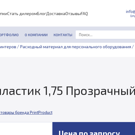
info
упки
Стать дилером
Блог
Доставка
Отзывы
FAQ
(от
ОРТФОЛИО
О КОМПАНИИ
КОНТАКТЫ
/
/
ринтеров
Расходный материал для персонального оборудования
ластик 1,75 Прозрачный 
 товары бренда PrintProduct
Цена по запросу