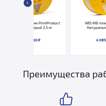
тик PrintProduct
ABS M8 пластик 1,75
Серый 2,5 кг
Натуральный 2 кг
 300 ₽
4 085 ₽
Преимущества раб