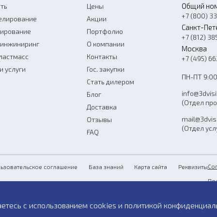
Общий но
ть
Цены
+7 (800) 3
елирование
Акции
Санкт-Пет
нирование
Портфолио
+7 (812) 38
-инжиниринг
О компании
Москва
ластмасс
Контакты
+7 (495) 6
и услуги
Гос. закупки
ПН-ПТ 9:00
Стать дилером
info@3dvis
Блог
(Отдел пр
Доставка
mail@3dvis
Отзывы
(Отдел усл
FAQ
Со
ьзовательское соглашение
База знаний
Карта сайта
Реквизиты
По
Пу
аетесь с использованием cookies и
политикой конфиденциал