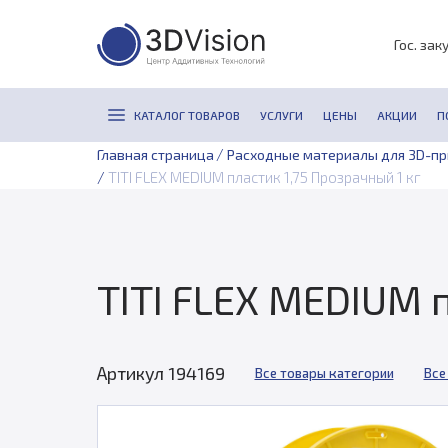
Гос. зак
КАТАЛОГ ТОВАРОВ
УСЛУГИ
ЦЕНЫ
АКЦИИ
П
/
Главная страница
Расходные материалы для 3D-п
/
TITI FLEX MEDIUM пластик 1,75 Прозрачный 1 кг
TITI FLEX MEDIUM п
Артикул 194169
Все товары категории
Все