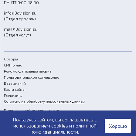
ПН-ПТ 9:00-18:00
Отзывы
info@3dvision.su
FAQ
(Отдел продаж)
mail@3dvision.su
(Отдел услуг)
Обзоры
СМИ о нас
Рекомендательные письма
Пользовательское соглашение
База знаний
Карта сайта
Реквизиты
Согласие на обработку персональных данных
Политика конфиденциальности
Пользуясь сайтом, вы соглашаетесь с
Публичная оферта
использованием cookies и
политикой
Хорошо
конфиденциальности
.