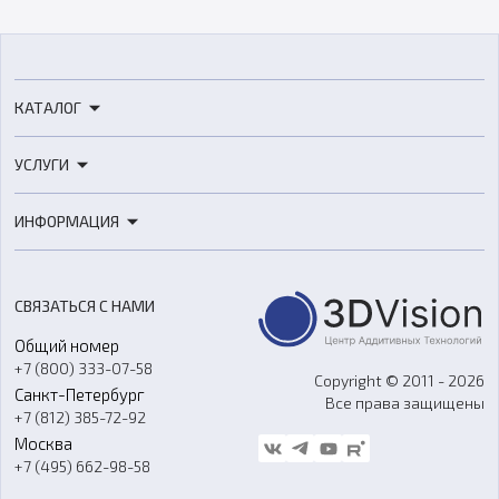
КАТАЛОГ
3D-принтеры
УСЛУГИ
3D-сканеры
3D-печать
Роботы
ИНФОРМАЦИЯ
3D-моделирование
Расходные материалы
Цены
3D-сканирование
Станки с ЧПУ
Акции
Реверс-инжиниринг
Оборудование и материалы для вакуумного литья
СВЯЗАТЬСЯ С НАМИ
Портфолио
Литье пластмасс
Аксессуары и прочее оборудование
Общий номер
О компании
Ремонт и услуги
Программное обеспечение
+7 (800) 333-07-58
Контакты
Copyright © 2011 - 2026
Санкт-Петербург
Все права защищены
Гос. закупки
+7 (812) 385-72-92
Стать дилером
Москва
Блог
+7 (495) 662-98-58
Доставка