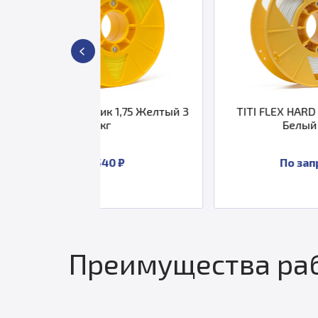
ик 1,75 Желтый 3
TITI FLEX HARD пластик 2,85
кг
Белый 3 кг
 540 ₽
По запросу
Преимущества раб