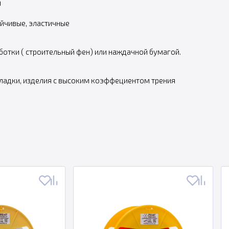
и
йчивые, эластичные
отки ( строительный фен) или наждачной бумагой.
кладки, изделия с высоким коэффециентом трения