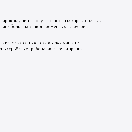
широкому диапазону прочностных характеристик.
ловиях больших знакопеременных нагрузок и
ь использовать его в деталях машин и
ь серьёзные требования с точки зрения