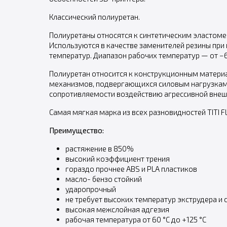
Классический полиуретан.
Полиуретаны относятся к синтетическим эластом
Используются в качестве заменителей резины при
температур. Диапазон рабочих температур — от −60
Полиуретан относится к конструкционным материа
механизмов, подвергающихся силовым нагрузкам.
сопротивляемости воздействию агрессивной внеш
Самая мягкая марка из всех разновидностей TITI 
Преимущество:
растяжение в 850%
высокий коэффициент трения
гораздо прочнее ABS и PLA пластиков
масло- бензо стойкий
ударопрочный
не требует высоких температур экструдера и 
высокая межслойная адгезия
рабочая температура от 60 °С до +125 °С