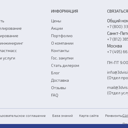
ИНФОРМАЦИЯ
СВЯЗАТЬСЯ
Общий но
ть
Цены
+7 (800) 3
елирование
Акции
Санкт-Пет
нирование
Портфолио
+7 (812) 38
-инжиниринг
О компании
Москва
ластмасс
Контакты
+7 (495) 6
и услуги
Гос. закупки
ПН-ПТ 9:00
Стать дилером
info@3dvis
Блог
(Отдел пр
Доставка
mail@3dvis
Отзывы
(Отдел усл
FAQ
Со
ьзовательское соглашение
База знаний
Карта сайта
Реквизиты
По