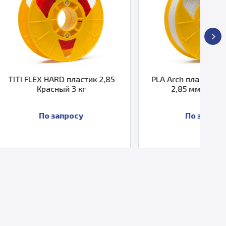
пластик 2,85
PLA Arch пластик PrintProduct
 3 кг
2,85 мм белый 3 кг
росу
По запросу