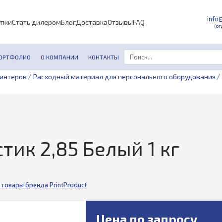
info
упки
Стать дилером
Блог
Доставка
Отзывы
FAQ
(от
ОРТФОЛИО
О КОМПАНИИ
КОНТАКТЫ
/
/
ринтеров
Расходный материал для персонального оборудования
стик 2,85 Белый 1 кг
 товары бренда PrintProduct
Цена по запросу