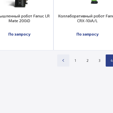
ышленный робот Fanuc LR
Коллаборативный робот Fan
Mate 200iD
CRX-10iA/L
По запросу
По запросу
1
2
3
4