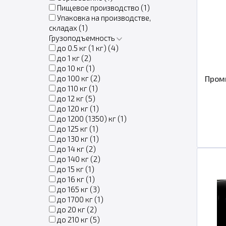
Пищевое производство (
1
)
Упаковка на производстве,
складах (
1
)
Грузоподъемность
до 0.5 кг (1 кг) (
4
)
до 1 кг (
2
)
до 10 кг (
1
)
до 100 кг (
2
)
Пром
до 110 кг (
1
)
до 12 кг (
5
)
до 120 кг (
1
)
до 1200 (1350) кг (
1
)
до 125 кг (
1
)
до 130 кг (
1
)
до 14 кг (
2
)
до 140 кг (
2
)
до 15 кг (
1
)
до 16 кг (
1
)
до 165 кг (
3
)
до 1700 кг (
1
)
до 20 кг (
2
)
до 210 кг (
5
)