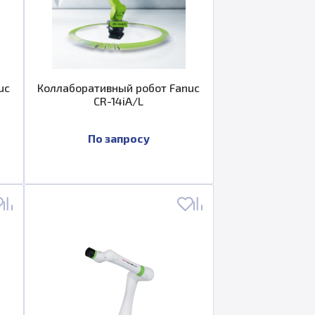
uc
Коллаборативный робот Fanuc
CR-14iA/L
По запросу