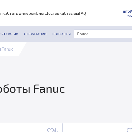
info
упки
Стать дилером
Блог
Доставка
Отзывы
FAQ
(от
ОРТФОЛИО
О КОМПАНИИ
КОНТАКТЫ
 Fanuc
боты Fanuc