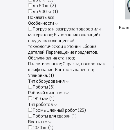
до 80 кг (
2
)
до 900 кг (
1
)
Показать все
Особенности
Колл
Погрузка и разгрузка товаров или
материалов; Выполнение операций в
пределах полноценной
технологической цепочки; Сборка
деталей; Перемещение предметов;
Обслуживание станков;
Паллетирование; Окраска, полировка и
шлифование; Контроль качества;
Упаковка. (
1
)
Тип оборудования
Роботы (
3
)
Рабочий диапазон
1813 мм (
1
)
Тип роботов
Промышленный робот (
25
)
Роботы для сварки (
1
)
Вес нетто
1020 кг (
1
)