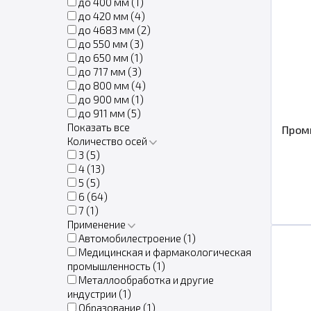
до 400 мм (
1
)
до 420 мм (
4
)
до 4683 мм (
2
)
до 550 мм (
3
)
до 650 мм (
1
)
до 717 мм (
3
)
до 800 мм (
4
)
до 900 мм (
1
)
до 911 мм (
5
)
Показать все
Пром
Количество осей
3 (
5
)
4 (
13
)
5 (
5
)
6 (
64
)
7 (
1
)
Применение
Автомобилестроение (
1
)
Медицинская и фармакологическая
промышленность (
1
)
Металлообработка и другие
индустрии (
1
)
Образование (
1
)