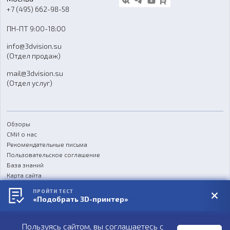
Блог
+7 (495) 662-98-58
Доставка
ПН-ПТ 9:00-18:00
Отзывы
info@3dvision.su
FAQ
(Отдел продаж)
mail@3dvision.su
(Отдел услуг)
Обзоры
СМИ о нас
Рекомендательные письма
Пользовательское соглашение
База знаний
Карта сайта
Реквизиты
ПРОЙТИ ТЕСТ
Согласие на обработку персональных данных
«Подобрать 3D-принтер»
Политика конфиденциальности
Пользуясь сайтом, вы соглашаетесь с
Публичная оферта