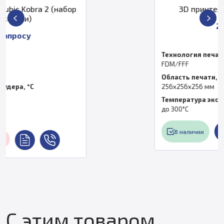
3D принтер Bambu Lab A1 EU
29 990 ₽
Технология печати
FDM/FFF
Область печати, мм
256х256х256 мм
Температура экструдера, °C
до 300°С
В наличии
С этим товаром