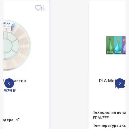
PLA Meta пластик SUNLU для 3D
принтера 1,75 мм
от
Технология печати
FDM/FFF
Температура экструдера, °C