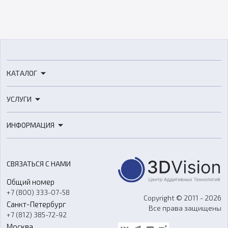
КАТАЛОГ
3D-принтеры
УСЛУГИ
3D-сканеры
3D-печать
Роботы
ИНФОРМАЦИЯ
3D-моделирование
Расходные материалы
Цены
3D-сканирование
Станки с ЧПУ
Акции
Реверс-инжиниринг
Оборудование и материалы для вакуумного литья
СВЯЗАТЬСЯ С НАМИ
Портфолио
Литье пластмасс
Аксессуары и прочее оборудование
Общий номер
О компании
Ремонт и услуги
Программное обеспечение
+7 (800) 333-07-58
Контакты
Copyright © 2011 - 2026
Санкт-Петербург
Все права защищены
Гос. закупки
+7 (812) 385-72-92
Стать дилером
Москва