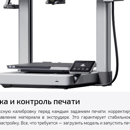
а и контроль печати
ксную калибровку перед каждым заданием печати: корректиру
давление материала в экструдере. Это гарантирует стабильно
стройку. Все, что требуется — загрузить модель и запустить печ