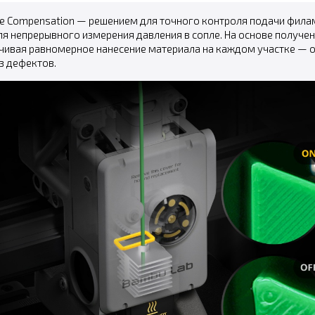
te Compensation — решением для точного контроля подачи филам
ля непрерывного измерения давления в сопле. На основе получе
ечивая равномерное нанесение материала на каждом участке — о
з дефектов.