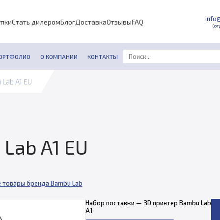
info
упки
Стать дилером
Блог
Доставка
Отзывы
FAQ
(от
ОРТФОЛИО
О КОМПАНИИ
КОНТАКТЫ
Lab A1 EU
Lab A1 EU
е товары бренда Bambu Lab
Набор поставки — 3D принтер Bambu Lab
A1