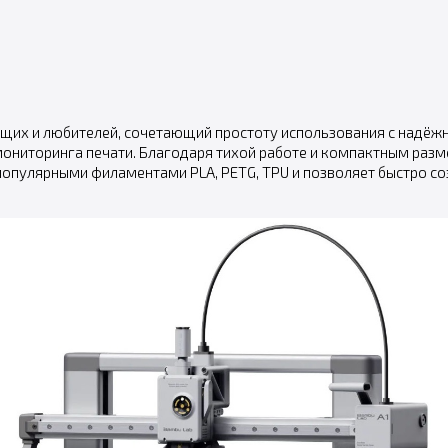
ющих и любителей, сочетающий простоту использования с надёж
мониторинга печати. Благодаря тихой работе и компактным раз
популярными филаментами PLA, PETG, TPU и позволяет быстро со