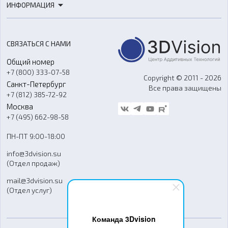
ИНФОРМАЦИЯ
3D-моделирование
Расходные материалы
Цены
3D-сканирование
Станки с ЧПУ
Акции
Реверс-инжиниринг
Оборудование и материалы для вакуумного литья
СВЯЗАТЬСЯ С НАМИ
Портфолио
Литье пластмасс
Аксессуары и прочее оборудование
Общий номер
О компании
Ремонт и услуги
Программное обеспечение
+7 (800) 333-07-58
Контакты
Copyright © 2011 - 2026
Санкт-Петербург
Все права защищены
Гос. закупки
+7 (812) 385-72-92
Стать дилером
Москва
Блог
+7 (495) 662-98-58
Доставка
ПН-ПТ 9:00-18:00
Отзывы
info@3dvision.su
FAQ
(Отдел продаж)
mail@3dvision.su
(Отдел услуг)
Команда 3Dvision