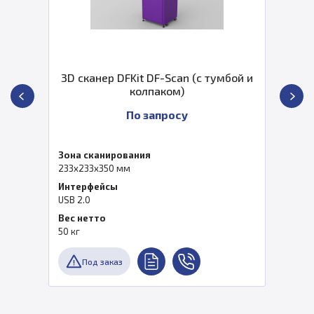
Scan (с тумбой и
3D сканер 3DMakerp
ом)
Plus (Luxury 
осу
70 000
Зона сканирования
250х400 мм
Интерфейсы
USB 3.0
Скорость сканировани
10 сканов в секунду
В наличии