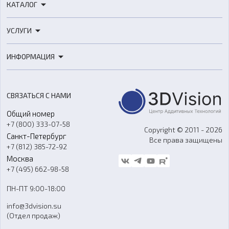
КАТАЛОГ
3D-принтеры
УСЛУГИ
3D-сканеры
3D-печать
Роботы
ИНФОРМАЦИЯ
3D-моделирование
Расходные материалы
Цены
3D-сканирование
Станки с ЧПУ
Акции
Реверс-инжиниринг
Оборудование и материалы для вакуумного литья
СВЯЗАТЬСЯ С НАМИ
Портфолио
Литье пластмасс
Аксессуары и прочее оборудование
Общий номер
О компании
Ремонт и услуги
Программное обеспечение
+7 (800) 333-07-58
Контакты
Copyright © 2011 - 2026
Санкт-Петербург
Все права защищены
Гос. закупки
+7 (812) 385-72-92
Стать дилером
Москва
Блог
+7 (495) 662-98-58
Доставка
ПН-ПТ 9:00-18:00
Отзывы
info@3dvision.su
FAQ
(Отдел продаж)