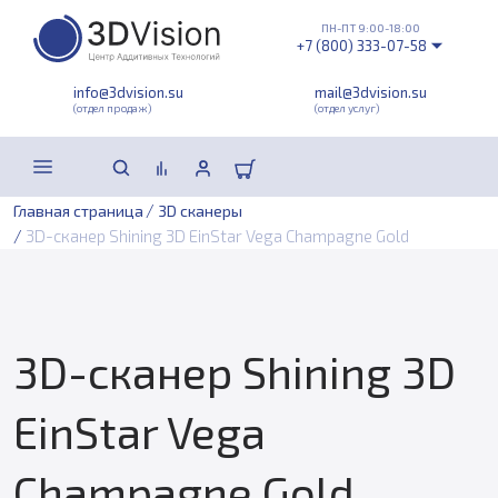
ПН-ПТ 9:00-18:00
+7 (800) 333-07-58
info@3dvision.su
mail@3dvision.su
(отдел продаж)
(отдел услуг)
/
Главная страница
3D сканеры
/
3D-сканер Shining 3D EinStar Vega Champagne Gold
3D-сканер Shining 3D
EinStar Vega
Champagne Gold