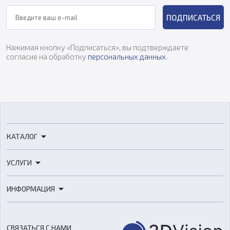
ПОДПИСАТЬСЯ
Нажимая кнопку «Подписаться», вы подтверждаете
согласие на обработку
персональных данных
.
КАТАЛОГ
3D-принтеры
УСЛУГИ
3D-сканеры
3D-печать
Роботы
ИНФОРМАЦИЯ
3D-моделирование
Расходные материалы
Цены
3D-сканирование
Станки с ЧПУ
Акции
Реверс-инжиниринг
Оборудование и материалы для вакуумного литья
СВЯЗАТЬСЯ С НАМИ