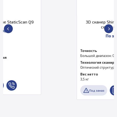
3D сканер Shining 3D OptimScan
серии Q (Q9,Q12)
По запросу
Точность
Большой диапазон: 0,015 мм
Технология сканирования
Оптический структурированный подсвет
Вес нетто
3,5 кг
Под заказ