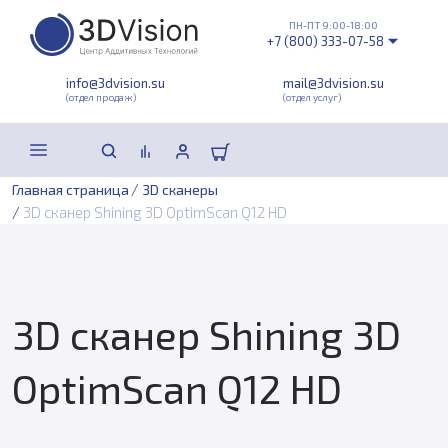
ПН-ПТ 9:00-18:00
+7 (800) 333-07-58
info@3dvision.su
mail@3dvision.su
(отдел продаж)
(отдел услуг)
/
Главная страница
3D сканеры
/
3D сканер Shining 3D OptimScan Q12 HD
3D сканер Shining 3D
OptimScan Q12 HD