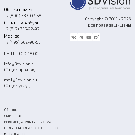
Портфолио
Литье пластмасс
Аксессуары и прочее оборудование
Общий номер
О компании
Ремонт и услуги
Программное обеспечение
+7 (800) 333-07-58
Контакты
Copyright © 2011 - 2026
Санкт-Петербург
Все права защищены
Гос. закупки
+7 (812) 385-72-92
Стать дилером
Москва
Блог
+7 (495) 662-98-58
Доставка
ПН-ПТ 9:00-18:00
Отзывы
info@3dvision.su
FAQ
(Отдел продаж)
mail@3dvision.su
(Отдел услуг)
Обзоры
СМИ о нас
Рекомендательные письма
Пользовательское соглашение
База знаний