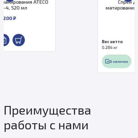
Спрей для деактивации
матирования ATECO GHOST D, 400
мл.
650 ₽
Вес нетто
0.284 кг
В наличии
Преимущества
работы с нами