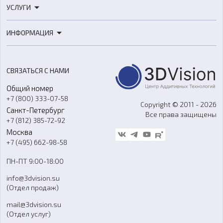
УСЛУГИ
3D-сканеры
3D-печать
Роботы
ИНФОРМАЦИЯ
3D-моделирование
Расходные материалы
Цены
3D-сканирование
Станки с ЧПУ
Акции
Реверс-инжиниринг
Оборудование и материалы для вакуумного литья
СВЯЗАТЬСЯ С НАМИ
Портфолио
Литье пластмасс
Аксессуары и прочее оборудование
Общий номер
О компании
Ремонт и услуги
Программное обеспечение
+7 (800) 333-07-58
Контакты
Copyright © 2011 - 2026
Санкт-Петербург
Все права защищены
Гос. закупки
+7 (812) 385-72-92
Стать дилером
Москва
Блог
+7 (495) 662-98-58
Доставка
ПН-ПТ 9:00-18:00
Отзывы
info@3dvision.su
FAQ
(Отдел продаж)
mail@3dvision.su
(Отдел услуг)