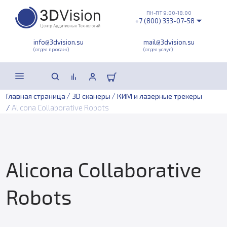
ПН-ПТ 9:00-18:00
+7 (800) 333-07-58
info@3dvision.su
mail@3dvision.su
(отдел продаж)
(отдел услуг)
/
/
Главная страница
3D сканеры
КИМ и лазерные трекеры
/
Alicona Collaborative Robots
Alicona Collaborative
Robots