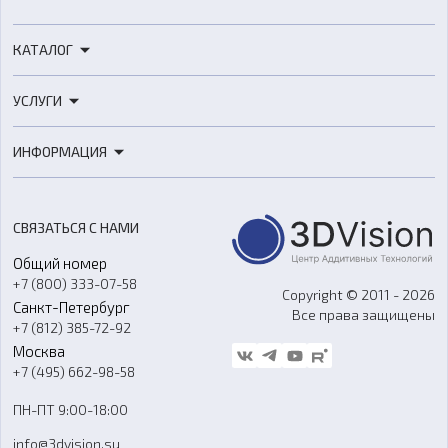
КАТАЛОГ
3D-принтеры
УСЛУГИ
3D-сканеры
3D-печать
Роботы
ИНФОРМАЦИЯ
3D-моделирование
Расходные материалы
Цены
3D-сканирование
Станки с ЧПУ
Акции
Реверс-инжиниринг
Оборудование и материалы для вакуумного литья
СВЯЗАТЬСЯ С НАМИ
Портфолио
Литье пластмасс
Аксессуары и прочее оборудование
Общий номер
О компании
Ремонт и услуги
Программное обеспечение
+7 (800) 333-07-58
Контакты
Copyright © 2011 - 2026
Санкт-Петербург
Все права защищены
Гос. закупки
+7 (812) 385-72-92
Стать дилером
Москва
Блог
+7 (495) 662-98-58
Доставка
ПН-ПТ 9:00-18:00
Отзывы
info@3dvision.su
FAQ